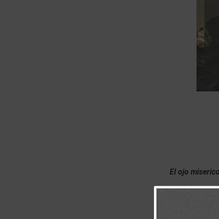
El ojo miseric