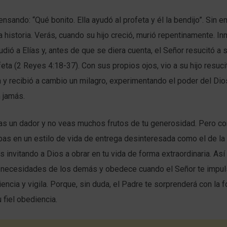
nsando: “Qué bonito. Ella ayudó al profeta y él la bendijo”. Sin 
 la historia. Verás, cuando su hijo creció, murió repentinamente. 
udió a Elías y, antes de que se diera cuenta, el Señor resucitó a s
eta (2 Reyes 4:18-37). Con sus propios ojos, vio a su hijo resuci
 y recibió a cambio un milagro, experimentando el poder del Di
 jamás.
s un dador y no veas muchos frutos de tu generosidad. Pero c
pas en un estilo de vida de entrega desinteresada como el de la
s invitando a Dios a obrar en tu vida de forma extraordinaria. Así
s necesidades de los demás y obedece cuando el Señor te impuls
encia y vigila. Porque, sin duda, el Padre te sorprenderá con la 
fiel obediencia.