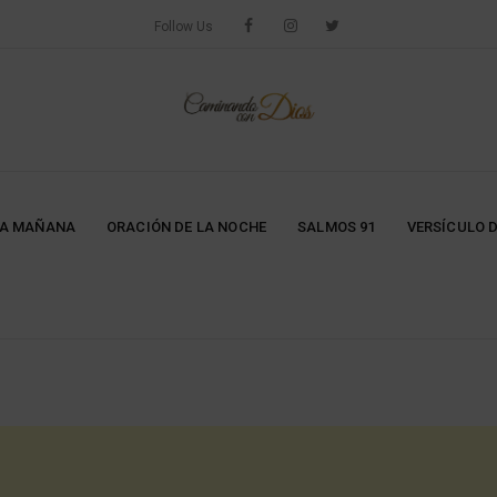
Follow Us
LA MAÑANA
ORACIÓN DE LA NOCHE
SALMOS 91
VERSÍCULO D