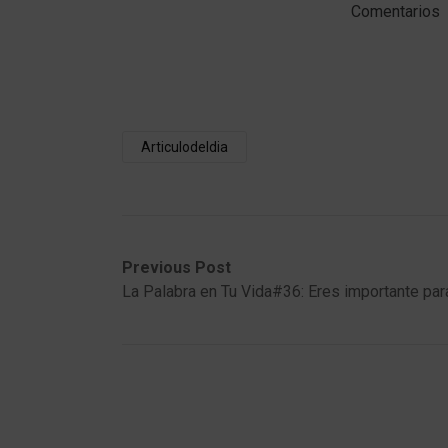
Comentarios
Articulodeldia
Post
Previous
Next
Previous Post
post:
post:
La Palabra en Tu Vida#36: Eres importante par
navigation