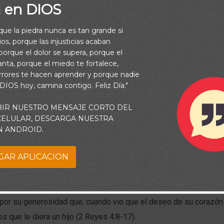
a en DIOS
rque la piedra nunca es tan grande si
os, porque las injusticias acaban
orque el dolor se supera, porque el
vanta, porque el miedo te fortalece,
rrores te hacen aprender y porque nadie
 DIOS hoy, camina contigo. Feliz Día."
BIR NUESTRO MENSAJE CORTO DEL
 CELULAR, DESCARGA NUESTRA
ios ama al dador alegre” (2 Corintios 9:7) y que bendice a qui
N ANDROID.
o a veces el Padre lo hace de formas que nunca imaginaríamos.
GAR APLICACION
ita. Un día observó que el profeta Elías pasaba a menudo por su
repararle comidas. Más tarde, ella y su marido añadieron una ha
a donde él podía descansar cuando estaba cansado. Elías quedó 
por su generosidad que, cuando vio que el deseo de su corazón 
ios que le diera un hijo (2 Reyes 4:8-17).