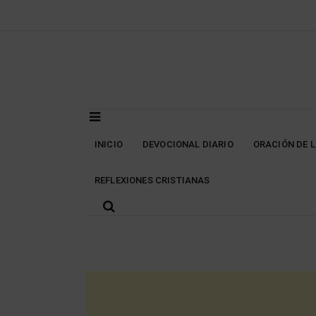
Skip
to
content
INICIO
DEVOCIONAL DIARIO
ORACIÓN DE 
REFLEXIONES CRISTIANAS