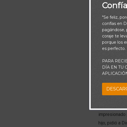
Confí
"Se feliz, po
confías en Di
pagándose, p
coraje te le
porque los e
es perfecto.
PARA RECI
DÍA EN TU
Sabemos que “D
APLICACIÓ
obedecen. Per
DESCAR
la mujer sunam
que empezó a p
piso de arrib
impresionado 
hijo, pidió a D