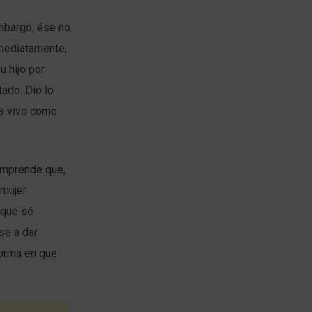
embargo, ése no
Inmediatamente,
u hijo por
tado. Dio lo
os vivo como
omprende que,
 mujer
 que sé
e a dar.
forma en que