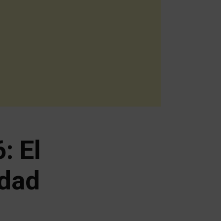
: El
idad