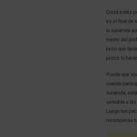
Quizá estés pe
es el final de
la sunamita ac
medio del prof
poco que tenía
pocos lo harán
Puede que sea
cuando partici
sunamita, está
sensible a la
Luego ten paci
recompensa tu 