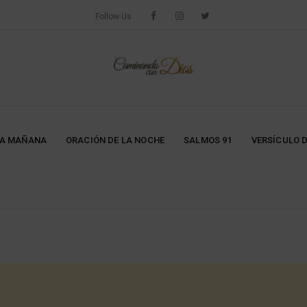
Follow Us
LA MAÑANA
ORACIÓN DE LA NOCHE
SALMOS 91
VERSÍCULO D