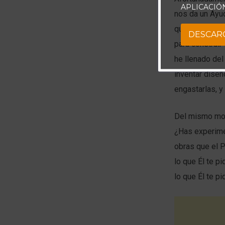
APLICACIÓ
nos da un Ayud
que el Señor h
DESCAR
para construir
he llenado del 
inventar diseño
engastarlas, y 
Del mismo modo
¿Has experimen
obras que el P
lo que Él te p
lo que Él te pi