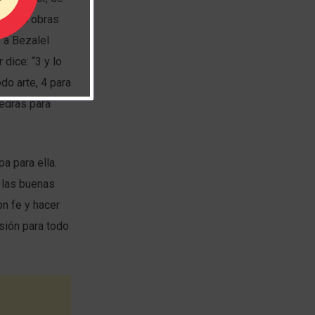
buenas obras
 a Bezalel
dice: “3 y lo
odo arte, 4 para
iedras para
a para ella.
 las buenas
on fe y hacer
nsión para todo