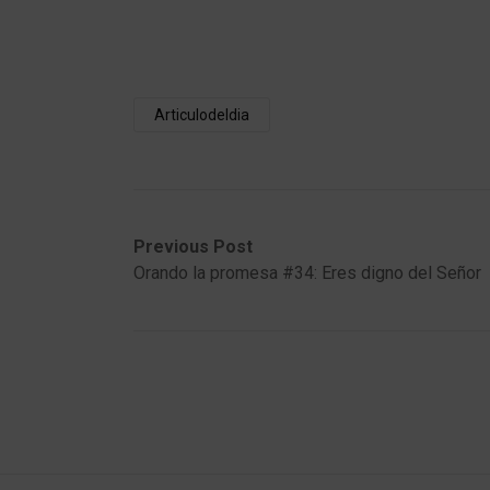
Articulodeldia
Post
Previous
Next
Previous Post
post:
post:
Orando la promesa #34: Eres digno del Señor
navigation