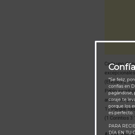
Cada uno de no
Confí
excepcionales
"Se feliz, po
(Efesios 2:10
confías en Di
Pablo escribió
pagándose, p
coraje te le
arquitecto pus
porque los e
11 Porque nadi
es perfecto.
(1 Corintios 3:
PARA RECI
DÍA EN TU
Afortunadamen