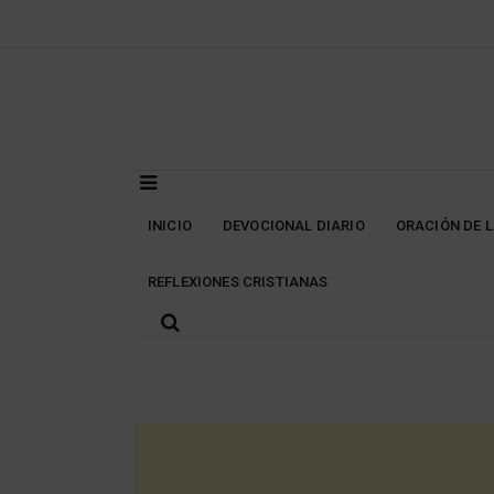
Skip
to
content
INICIO
DEVOCIONAL DIARIO
ORACIÓN DE 
REFLEXIONES CRISTIANAS