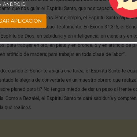
N ANDROID.
ante que nos guía: el Espíritu Santo, que nos capacita para las 
a planeado que hagamos. Por ejemplo, el Espíritu Santo capacitó
GAR APLICACION
 el tabernáculo del Antiguo Testamento. En Éxodo 31:3-5, el Señor 
Espíritu de Dios, en sabiduría y en inteligencia, en ciencia y en t
s, para trabajar en oro, en plata y en bronce, 5 y en artificio de p
en artificio de madera; para trabajar en toda clase de labor”.
, cuando el Señor te asigna una tarea, el Espíritu Santo te equip
tado la alegría de convertirte en un maestro obrero que realiza
adre planeó para ti? No tengas miedo de dar un paso al frente c
ida. Como a Bezalel, el Espíritu Santo te dará sabiduría y compre
da que realices.