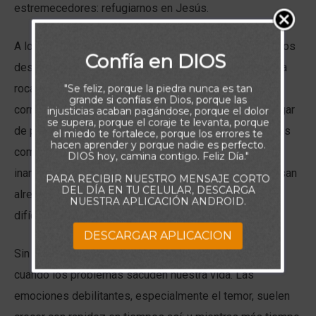
estremecedores: refugiarnos en Jesús.
A lo largo de los Salmos, vemos repetidamente que Dios
Confía en DIOS
desea ser nuestro escondite, nuestra fortaleza, nuestra
roca y nuestro libertador. Él es aquel a quien podemos
"Se feliz, porque la piedra nunca es tan
grande si confías en Dios, porque las
correr cuando las amenazas nos rodean. Es nuestro lugar
injusticias acaban pagándose, porque el dolor
se supera, porque el coraje te levanta, porque
de protección cuando llega la catástrofe y nos sentimos
el miedo te fortalece, porque los errores te
hacen aprender y porque nadie es perfecto.
completamente vulnerables. Él es nuestro refugio
DIOS hoy, camina contigo. Feliz Día."
inamovible mientras las tormentas y la destrucción pasan
PARA RECIBIR NUESTRO MENSAJE CORTO
DEL DÍA EN TU CELULAR, DESCARGA
alrededor. Cualesquiera que sean las circunstancias
NUESTRA APLICACIÓN ANDROID.
difíciles, el Señor sigue siendo nuestro lugar seguro.
DESCARGAR APLICACION
Sin embargo, es importante acudir a Él rápidamente
cuando los problemas sacuden nuestra vida. Las
emociones debilitantes, especialmente el temor, suelen