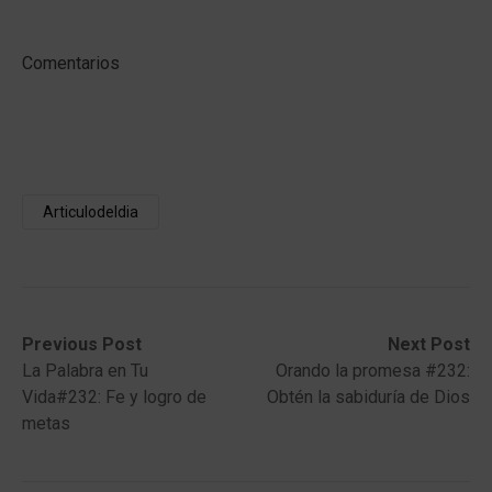
Comentarios
Articulodeldia
Post
Previous
Next
Previous Post
Next Post
post:
post:
La Palabra en Tu
Orando la promesa #232:
navigation
Vida#232: Fe y logro de
Obtén la sabiduría de Dios
metas