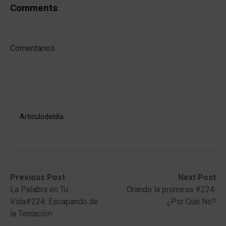
Comments
Comentarios
Articulodeldia
Post
Previous
Next
Previous Post
Next Post
post:
post:
La Palabra en Tu
Orando la promesa #224:
navigation
Vida#224: Escapando de
¿Por Qué No?
la Tentación