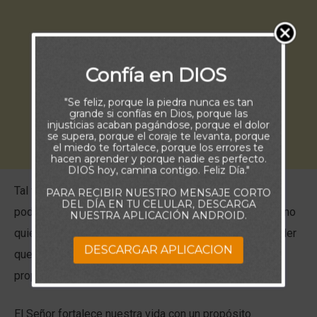
Confía en DIOS
"Se feliz, porque la piedra nunca es tan
grande si confías en Dios, porque las
injusticias acaban pagándose, porque el dolor
se supera, porque el coraje te levanta, porque
el miedo te fortalece, porque los errores te
hacen aprender y porque nadie es perfecto.
DIOS hoy, camina contigo. Feliz Día."
Tal vez al leer este versículo te emociona pensar en el
PARA RECIBIR NUESTRO MENSAJE CORTO
DEL DÍA EN TU CELULAR, DESCARGA
poder que proviene de Dios. Después de todo, ¿quién no
NUESTRA APLICACIÓN ANDROID.
quiere tener poder? Sin embargo, es importante entender
DESCARGAR APLICACION
que Dios no nos da Su poder para cumplir nuestros
propios planes, sino para algo mucho más profundo.
El Señor fortalece nuestra vida con un propósito