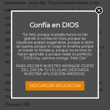
pecaminoso. Jesús dijo: “Si yo no hubiera venido, ni les
hubiera hablado, no tendrían pecado; pero ahora no tienen
excusa por su pecado” (Juan 15:22). En otras palabras,
Confía en DIOS
ellos saben que tienen que dar cuenta de su pecado, y
esto los hace sentirse vulnerables, así que atacan por el
"Se feliz, porque la piedra nunca es tan
grande si confías en Dios, porque las
deseo de mantener el control. El Señor sabía que esto
injusticias acaban pagándose, porque el dolor
se supera, porque el coraje te levanta, porque
sucedería. Advirtió: “Si el mundo os aborrece, sabed que a
el miedo te fortalece, porque los errores te
hacen aprender y porque nadie es perfecto.
mí me ha aborrecido antes que a vosotros” (Juan 15:18).
DIOS hoy, camina contigo. Feliz Día."
No eres tú, es el pecado de ellos.
PARA RECIBIR NUESTRO MENSAJE CORTO
DEL DÍA EN TU CELULAR, DESCARGA
NUESTRA APLICACIÓN ANDROID.
Pero también recuerda que en ningún momento Jesús
dijo: “Ódielos de vuelta”. Al contrario, debemos seguir su
DESCARGAR APLICACION
increíble ejemplo de amor sacrificial y servicio. Recuerda:
“Siendo aún pecadores, Cristo murió por nosotros”
(Romanos 5:8).