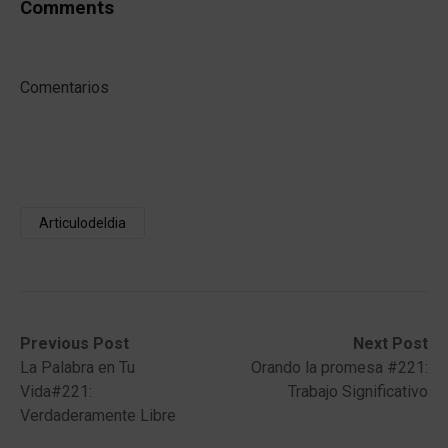
Comments
Comentarios
Articulodeldia
Post
Previous
Next
Previous Post
Next Post
post:
post:
La Palabra en Tu
Orando la promesa #221:
navigation
Vida#221:
Trabajo Significativo
Verdaderamente Libre