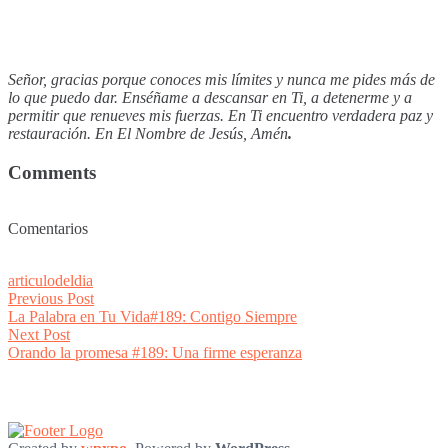
Señor, gracias porque conoces mis límites y nunca me pides más de
lo que puedo dar. Enséñame a descansar en Ti, a detenerme y a
permitir que renueves mis fuerzas. En Ti encuentro verdadera paz y
restauración. En El Nombre de Jesús, Amén
.
Comments
Comentarios
articulodeldia
Post
Previous
Previous Post
post:
La Palabra en Tu Vida#189: Contigo Siempre
navigation
Next
Next Post
post:
Orando la promesa #189: Una firme esperanza