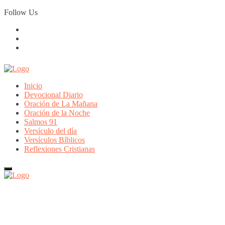
Skip
Follow Us
to
content
Inicio
Devocional Diario
Oración de La Mañana
Oración de la Noche
Salmos 91
Versículo del día
Versículos Bíblicos
Reflexiones Cristianas