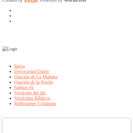
Created by
wpxpo
. Powered by
WordPress
Inicio
Devocional Diario
Oración de La Mañana
Oración de la Noche
Salmos 91
Versículo del día
Versículos Bíblicos
Reflexiones Cristianas
Confía en DIOS