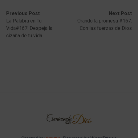
Post
Previous
Next
Previous Post
Next Post
post:
post:
La Palabra en Tu
Orando la promesa #167:
navigation
Vida#167: Despeja la
Con las fuerzas de Dios
cizaña de tu vida