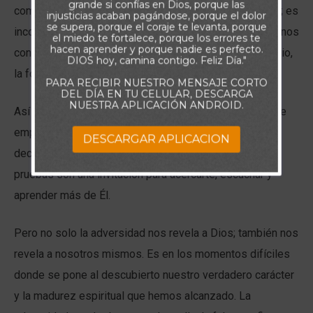
grande si confías en Dios, porque las
compasión. Su amor no depende de nuestras acciones; es
injusticias acaban pagándose, porque el dolor
se supera, porque el coraje te levanta, porque
incondicional. Cuando permitimos que nuestras luchas nos
el miedo te fortalece, porque los errores te
hacen aprender y porque nadie es perfecto.
conduzcan hacia Él, encontramos en Su abrazo el refugio,
DIOS hoy, camina contigo. Feliz Día."
la fortaleza y la sanación que necesitamos.
PARA RECIBIR NUESTRO MENSAJE CORTO
DEL DÍA EN TU CELULAR, DESCARGA
NUESTRA APLICACIÓN ANDROID.
Así que, cuando enfrentes dificultades, deja que ellas te
empujen a acercarte más a tu Salvador. Él nunca te
DESCARGAR APLICACION
decepcionará, nunca te condenará, nunca te fallará. Las
pruebas son una invitación para acercarte, escuchar y
aprender más de Él.
Pero no solo la adversidad nos revela a Dios; también nos
revela a nosotros mismos. Es en los momentos difíciles
donde se pone al descubierto nuestro verdadero carácter
y la madurez espiritual que hemos alcanzado. La