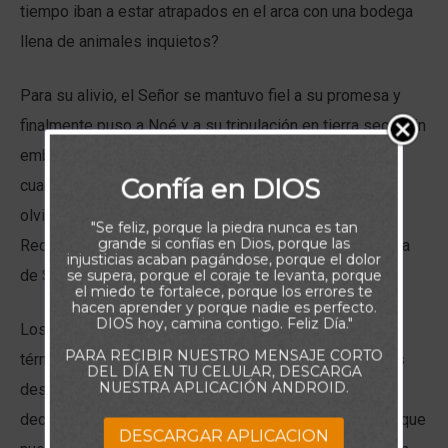
tiempo iban a estar atrapados en el arca con una bodega
llena de animales inquietos?
Para su alivio, el Señor se mantuvo fiel a su promesa y
finalmente puso a Noé y a su tripulación en tierra seca. Sin
embargo, podemos sentirnos algo desconcertados
Confía en DIOS
cuando leemos: «Y se acordó Dios de Noé». ¿Se había
olvidado el Señor de él? No. Nuestro omnisciente
"Se feliz, porque la piedra nunca es tan
grande si confías en Dios, porque las
Redentor no olvida nada, especialmente cuando se trata
injusticias acaban pagándose, porque el dolor
de Su pueblo.
se supera, porque el coraje te levanta, porque
el miedo te fortalece, porque los errores te
hacen aprender y porque nadie es perfecto.
DIOS hoy, camina contigo. Feliz Día."
Los autores humanos de las Escrituras utilizaron el
PARA RECIBIR NUESTRO MENSAJE CORTO
término «acordarse» para describir la actividad de Dios
DEL DÍA EN TU CELULAR, DESCARGA
NUESTRA APLICACIÓN ANDROID.
después de que pareciera que Su participación había
decaído. Sobrevivir a los días difíciles, cuando parece que
DESCARGAR APLICACION