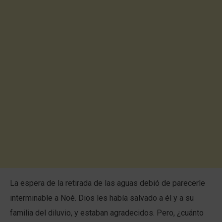
La espera de la retirada de las aguas debió de parecerle
interminable a Noé. Dios les había salvado a él y a su
familia del diluvio, y estaban agradecidos. Pero, ¿cuánto