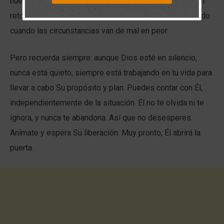
nuestro clamor de ayuda ha sido ignorado, puede ser un
reto para nuestra fe. Nos sentimos olvidados, sobre todo
cuando las circunstancias van de mal en peor.
Pero recuerda siempre: aunque Dios esté en silencio,
nunca está quieto; siempre está trabajando en tu vida para
llevar a cabo Su propósito y plan. Puedes contar con Él,
independientemente de la situación. Él no te olvida ni te
ignora, y nunca te abandona. Así que no desesperes.
Anímate y espera Su liberación. Muy pronto, Él abrirá la
puerta.