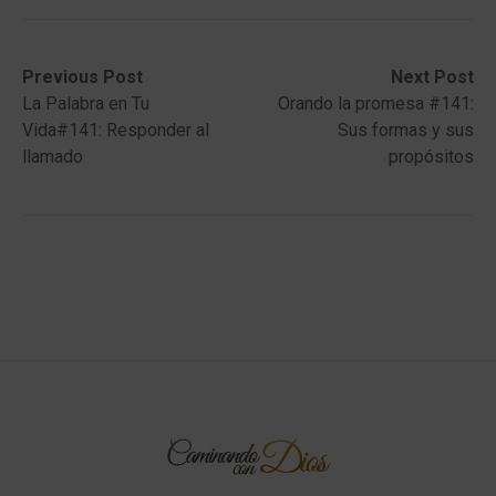
Post
Previous
Next
Previous Post
Next Post
post:
post:
La Palabra en Tu
Orando la promesa #141:
navigation
Vida#141: Responder al
Sus formas y sus
llamado
propósitos