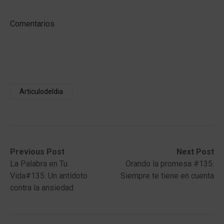
Comentarios
Articulodeldia
Post
Previous
Next
Previous Post
Next Post
post:
post:
La Palabra en Tu
Orando la promesa #135:
navigation
Vida#135: Un antídoto
Siempre te tiene en cuenta
contra la ansiedad