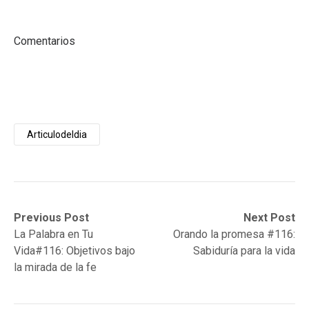
Comentarios
Articulodeldia
Post
Previous
Next
Previous Post
Next Post
post:
post:
La Palabra en Tu
Orando la promesa #116:
navigation
Vida#116: Objetivos bajo
Sabiduría para la vida
la mirada de la fe