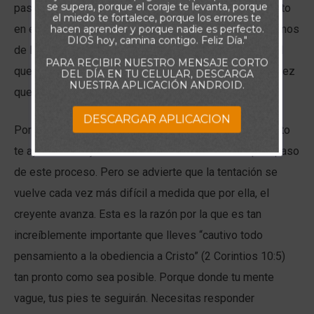
se supera, porque el coraje te levanta, porque
pasa el tiempo, la presión aumenta. Llegamos a un punto
el miedo te fortalece, porque los errores te
en el que debemos tomar una decisión: ¿Nos apartaremos
hacen aprender y porque nadie es perfecto.
DIOS hoy, camina contigo. Feliz Día."
de la tentación, o cederemos a ella y al placer temporal
PARA RECIBIR NUESTRO MENSAJE CORTO
que promete y afrontaremos las consecuencias? Una vez
DEL DÍA EN TU CELULAR, DESCARGA
NUESTRA APLICACIÓN ANDROID.
que consentimos, el pecado se apodera de nosotros.
DESCARGAR APLICACION
Por supuesto, cuando eres un creyente, el Espíritu Santo
te ayudará a alejarte de la tentación durante cualquier paso
de este proceso. Pero se advierte que la tentación se
vuelve cada vez más difícil a medida que por ella, el
creyente avanza. Esta es la razón por la que es tan
increíblemente importante que lleves “cautivo todo
pensamiento a la obediencia a Cristo” (2 Corintios 10:5)
tan pronto como sea posible. Porque donde tu mente
vague, tus pies te seguirán. Necesitas responder