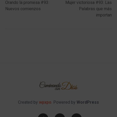
post:
post:
Orando la promesa #93:
Mujer victoriosa #93: Las
navigation
Nuevos comienzos
Palabras que más
importan
Created by
wpxpo
. Powered by
WordPress