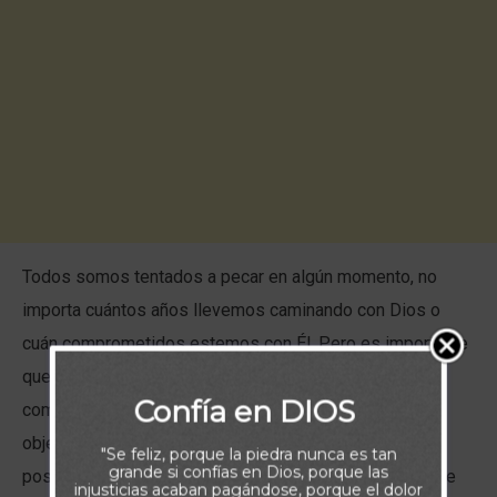
Todos somos tentados a pecar en algún momento, no
importa cuántos años llevemos caminando con Dios o
cuán comprometidos estemos con Él. Pero es importante
que nos demos cuenta de que el proceso de tentación
Confía en DIOS
comienza con lo que pensamos. Fantaseamos con el
objeto de nuestros deseos: cómo nos sentiríamos al
"Se feliz, porque la piedra nunca es tan
grande si confías en Dios, porque las
poseerlo y cuán infelices seríamos sin él. A medida que
injusticias acaban pagándose, porque el dolor