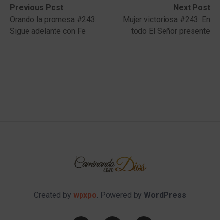
Post
Previous
Next
Previous Post
Next Post
post:
post:
Orando la promesa #243:
Mujer victoriosa #243: En
navigation
Sigue adelante con Fe
todo El Señor presente
Created by
wpxpo
. Powered by
WordPress