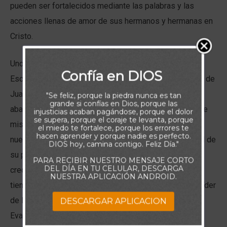
pueden ser fortalecidos mediante las palabras y las
acciones llenas de amor de sus hermanos y hermanas en
Cristo.
Uno de los ejemplos más hermosos de esto en las
Confía en DIOS
Escrituras es la manera en que el Señor obró en la vida de
Juan Marcos por medio de Bernabé. Marcos había
"Se feliz, porque la piedra nunca es tan
grande si confías en Dios, porque las
abandonado a Pablo y a Bernabé durante su primer viaje
injusticias acaban pagándose, porque el dolor
se supera, porque el coraje te levanta, porque
misionero, por lo que Pablo se negó a llevarlo consigo
el miedo te fortalece, porque los errores te
hacen aprender y porque nadie es perfecto.
nuevamente. Sin embargo, Bernabé, viendo el potencial de
DIOS hoy, camina contigo. Feliz Día."
su primo, le dio una segunda oportunidad y lo ayudó a
PARA RECIBIR NUESTRO MENSAJE CORTO
DEL DÍA EN TU CELULAR, DESCARGA
crecer. Aquello marcó una enorme diferencia. Con el
NUESTRA APLICACIÓN ANDROID.
tiempo, Marcos no solo se convirtió en un importante líder
de la iglesia primitiva, sino que también escribió el
DESCARGAR APLICACION
Evangelio que lleva su nombre. Años después, incluso