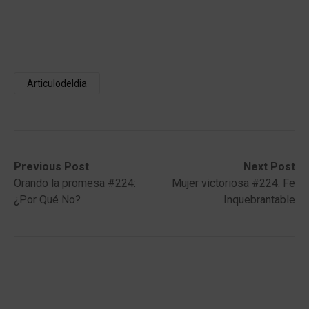
Articulodeldia
Post
Previous
Next
Previous Post
Next Post
post:
post:
Orando la promesa #224:
Mujer victoriosa #224: Fe
navigation
¿Por Qué No?
Inquebrantable