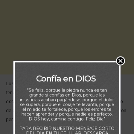
Confía en DIOS
Los primeros cristianos no tenían las ventajas que
"Se feliz, porque la piedra nunca es tan
tenemos hoy. El Nuevo Testamento aún se estaba
grande si confías en Dios, porque las
injusticias acaban pagándose, porque el dolor
escribiendo, y dependían en gran medida del testimonio
se supera, porque el coraje te levanta, porque
el miedo te fortalece, porque los errores te
de quienes habían visto a Jesús. Además, muchos fueron
hacen aprender y porque nadie es perfecto.
DIOS hoy, camina contigo. Feliz Día."
perseguidos severamente por su fe.
PARA RECIBIR NUESTRO MENSAJE CORTO
DEL DÍA EN TU CELULAR, DESCARGA