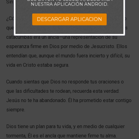
Sin embargo, nunca perdieron la esperanza.
NUESTRA APLICACIÓN ANDROID.
¿Cómo lograban mantenerse firmes? Se ha descubierto
DESCARGAR APLICACION
que uno de los símbolos más comunes grabados en las
catacumbas era un ancla—una representación de su
esperanza firme en Dios por medio de Jesucristo. Ellos
entendían que, aunque el mundo fuera incierto y difícil, su
vida en Cristo estaba segura.
Cuando sientas que Dios no responde tus oraciones o
que las dificultades te rodean, recuerda esta verdad:
Jesús no te ha abandonado. Él ha prometido estar contigo
siempre.
Dios tiene un plan para tu vida, y en medio de cualquier
tormenta, Él es el ancla que mantiene firme tu alma.