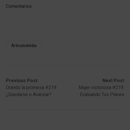
Comentarios
Articulodeldia
Post
Previous
Next
Previous Post
Next Post
post:
post:
Orando la promesa #219:
Mujer victoriosa #219:
navigation
¿Quedarse o Avanzar?
Evaluando Tus Planes