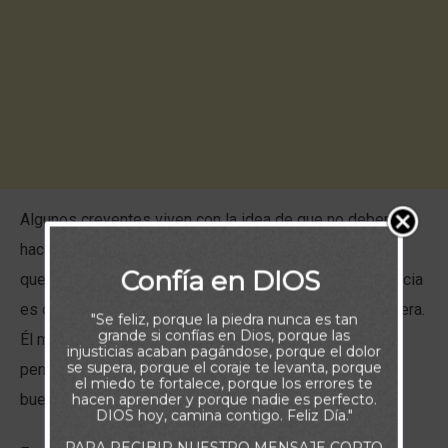
Algunos creyentes viven con la idea de que no deberían
hacer planes ni pensar en el futuro, porque no saben lo
Confía en DIOS
que Dios tiene preparado para ellos. Pero la buena noticia
es que Dios no diseñó la fe para funcionar de esa manera.
"Se feliz, porque la piedra nunca es tan
grande si confías en Dios, porque las
Él mismo puso en nosotros el deseo de trabajar y de
injusticias acaban pagándose, porque el dolor
se supera, porque el coraje te levanta, porque
pensar en el futuro. Dios quiere que anticipemos Sus
el miedo te fortalece, porque los errores te
buenas obras para el mañana.
hacen aprender y porque nadie es perfecto.
DIOS hoy, camina contigo. Feliz Día."
PARA RECIBIR NUESTRO MENSAJE CORTO