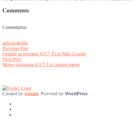
Comments
Comentarios
articulodeldia
Post
Previous
Previous Post
post:
Orando la promesa #217: Él es Más Grande
navigation
Next
Next Post
post:
Mujer victoriosa #217: Un camino mejor
Created by
wpxpo
. Powered by
WordPress