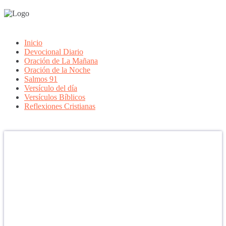
Inicio
Devocional Diario
Oración de La Mañana
Oración de la Noche
Salmos 91
Versículo del día
Versículos Bíblicos
Reflexiones Cristianas
Confía en DIOS
"Se feliz, porque la piedra nunca es tan grande si confías en Dios,
porque las injusticias acaban pagándose, porque el dolor se supera,
porque el coraje te levanta, porque el miedo te fortalece, porque los
errores te hacen aprender y porque nadie es perfecto. DIOS hoy,
camina contigo. Feliz Día."