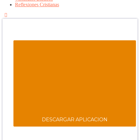
Reflexiones Cristianas
Confía en DIOS
"Se feliz, porque la piedra nunca es tan grande si confías
en Dios, porque las injusticias acaban pagándose,
porque el dolor se supera, porque el coraje te levanta,
porque el miedo te fortalece, porque los errores te
hacen aprender y porque nadie es perfecto. DIOS hoy,
camina contigo. Feliz Día."
PARA RECIBIR NUESTRO MENSAJE CORTO DEL DÍA
EN TU CELULAR, DESCARGA NUESTRA APLICACIÓN
ANDROID.
DESCARGAR APLICACION