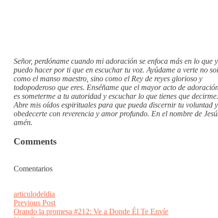
Señor, perdóname cuando mi adoración se enfoca más en lo que 
puedo hacer por ti que en escuchar tu voz. Ayúdame a verte no so
como el manso maestro, sino como el Rey de reyes glorioso y
todopoderoso que eres. Enséñame que el mayor acto de adoració
es someterme a tu autoridad y escuchar lo que tienes que decirme
Abre mis oídos espirituales para que pueda discernir tu voluntad y
obedecerte con reverencia y amor profundo. En el nombre de Jesú
amén.
Comments
Comentarios
articulodeldia
Post
Previous
Previous Post
post:
Orando la promesa #212: Ve a Donde Él Te Envíe
navigation