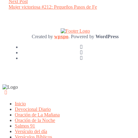
Next
Next Post
post:
Mujer victoriosa #212: Pequeños Pasos de Fe
Created by
wpxpo
. Powered by
WordPress
Inicio
Devocional Diario
Oración de La Mañana
Oración de la Noche
Salmos 91
Versículo del día
Versículos Bíblicos