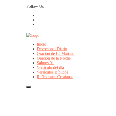
Skip
Follow Us
to
content
Inicio
Devocional Diario
Oración de La Mañana
Oración de la Noche
Salmos 91
Versículo del día
Versículos Bíblicos
Reflexiones Cristianas