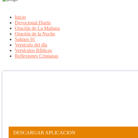
Inicio
Devocional Diario
Oración de La Mañana
Oración de la Noche
Salmos 91
Versículo del día
Versículos Bíblicos
Reflexiones Cristianas
Confía en DIOS
"Se feliz, porque la piedra nunca es tan grande si confías en Dios, po
porque el dolor se supera, porque el coraje te levanta, porque el miedo
aprender y porque nadie es perfecto. DIOS hoy, camina contigo. Feli
PARA RECIBIR NUESTRO MENSAJE CORTO DEL DÍA EN
APLICACIÓN ANDROID.
DESCARGAR APLICACION