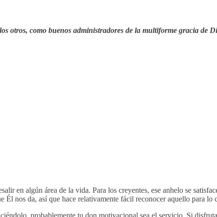
los otros, como buenos administradores de la multiforme gracia de D
ir en algún área de la vida. Para los creyentes, ese anhelo se satisface 
l nos da, así que hace relativamente fácil reconocer aquello para lo 
aciéndolo, probablemente tu don motivacional sea el servicio. Si disfruta