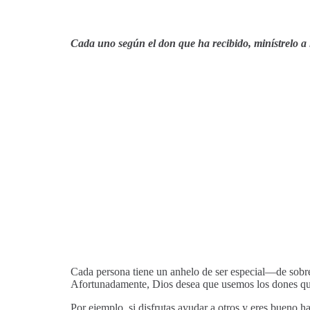
Cada uno según el don que ha recibido, minístrelo a 
Cada persona tiene un anhelo de ser especial—de sobresal
Afortunadamente, Dios desea que usemos los dones que É
Por ejemplo, si disfrutas ayudar a otros y eres bueno h