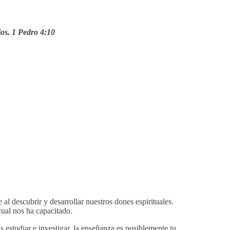
ios. 1 Pedro 4:10
al descubrir y desarrollar nuestros dones espirituales.
cual nos ha capacitado.
s estudiar e investigar, la enseñanza es posiblemente tu