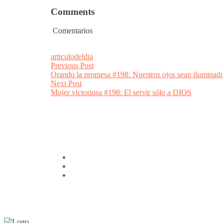
Comments
Comentarios
articulodeldia
Post
Previous
Previous Post
post:
Orando la promesa #198: Nuestros ojos sean iluminad
navigation
Next
Next Post
post:
Mujer victoriosa #198: El servir sólo a DIOS