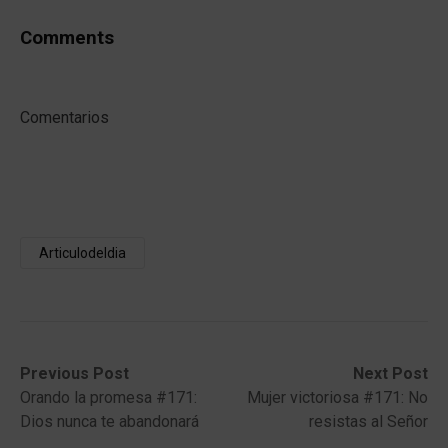
Comments
Comentarios
Articulodeldia
Post
Previous
Next
Previous Post
Next Post
post:
post:
Orando la promesa #171:
Mujer victoriosa #171: No
navigation
Dios nunca te abandonará
resistas al Señor