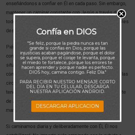
enseñándonos a confiar en Él en cada paso. Sin embargo,
mantener un caminar constante con Jesús a través de
todos los altibajos sigue siendo uno de nuestros mayores
Confía en DIOS
desafíos.
"Se feliz, porque la piedra nunca es tan
Piénselo: ¿qué interrumpe con mayor frecuencia su
grande si confías en Dios, porque las
injusticias acaban pagándose, porque el dolor
confianza en Dios? ¿No son tus circunstancias? Esas
se supera, porque el coraje te levanta, porque
el miedo te fortalece, porque los errores te
situaciones externas en constante cambio influyen en
hacen aprender y porque nadie es perfecto.
DIOS hoy, camina contigo. Feliz Día."
cómo lo vemos con demasiada facilidad. Sin embargo, las
PARA RECIBIR NUESTRO MENSAJE CORTO
circunstancias cambian; Cristo no. Como creyentes,
DEL DÍA EN TU CELULAR, DESCARGA
NUESTRA APLICACIÓN ANDROID.
tenemos la presencia inmutable, constante y permanente
de Jesús dentro de nosotros. Él es suficiente para
DESCARGAR APLICACION
manejar cualquier cosa que surja en nuestro camino.
Si caminamos diaria y deliberadamente con Él, Él nos