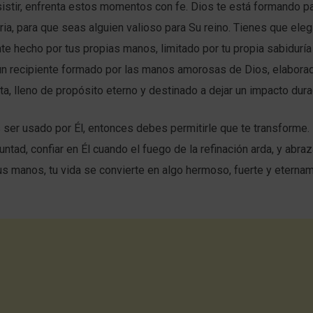
sistir, enfrenta estos momentos con fe. Dios te está formando p
oria, para que seas alguien valioso para Su reino. Tienes que elegi
nte hecho por tus propias manos, limitado por tu propia sabidurí
 un recipiente formado por las manos amorosas de Dios, elabora
nita, lleno de propósito eterno y destinado a dejar un impacto dur
 ser usado por Él, entonces debes permitirle que te transforme. 
untad, confiar en Él cuando el fuego de la refinación arda, y abra
s manos, tu vida se convierte en algo hermoso, fuerte y eterna