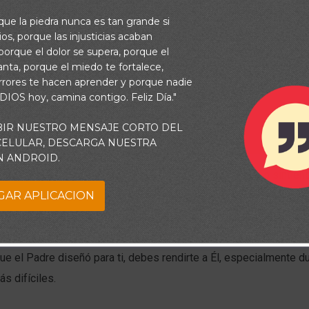
rque la piedra nunca es tan grande si
os, porque las injusticias acaban
orque el dolor se supera, porque el
vanta, porque el miedo te fortalece,
rrores te hacen aprender y porque nadie
 DIOS hoy, camina contigo. Feliz Día."
BIR NUESTRO MENSAJE CORTO DEL
 CELULAR, DESCARGA NUESTRA
N ANDROID.
rado luchando una y otra vez con las mismas batallas, o sintié
GAR APLICACION
iliares? Puede que no sea casualidad. Muchas veces, Dios usa 
 moldear nuestra naturaleza, suavizando esas áreas duras de nue
de ser doloroso, pero siempre tiene un propósito. Si realmente
que el Padre diseñó para ti, debes rendirte a Él, especialmente d
s difíciles.