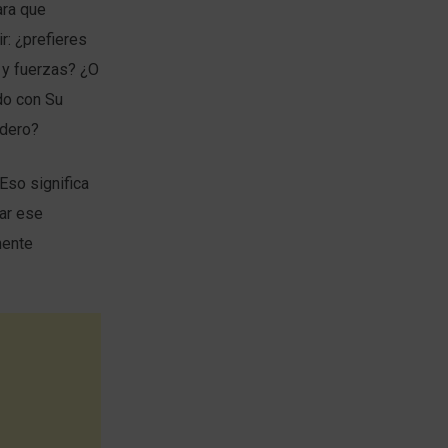
ara que
r: ¿prefieres
a y fuerzas? ¿O
do con Su
adero?
Eso significa
zar ese
mente