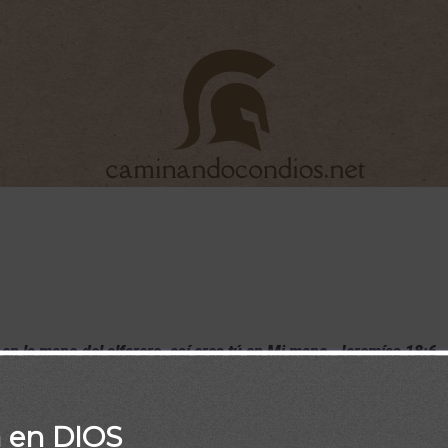
en la mano del alfarero, así eres tú en Mi mano. Jeremías 18:6
a en DIOS