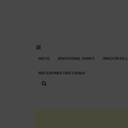
Skip
to
content
INICIO
DEVOCIONAL DIARIO
ORACIÓN DE 
REFLEXIONES CRISTIANAS