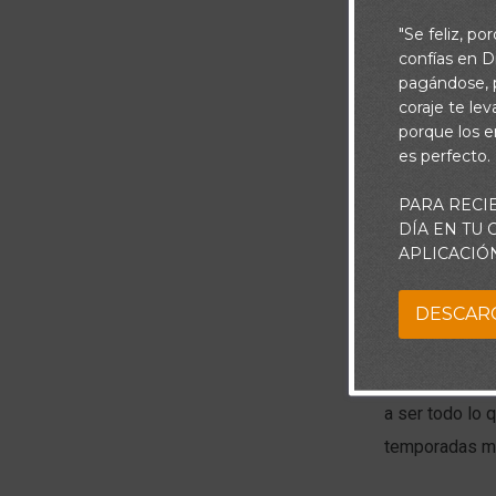
"Se feliz, po
confías en Di
pagándose, p
coraje te le
porque los e
es perfecto.
PARA RECI
DÍA EN TU
APLICACIÓ
¿Te has encont
DESCAR
de formas fam
repetidas para
El proceso pue
a ser todo lo 
temporadas má