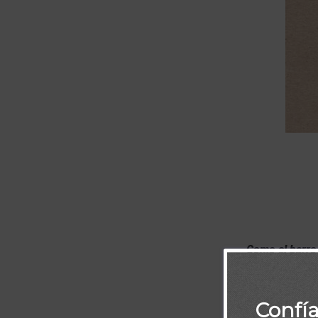
Como el barro 
Confí