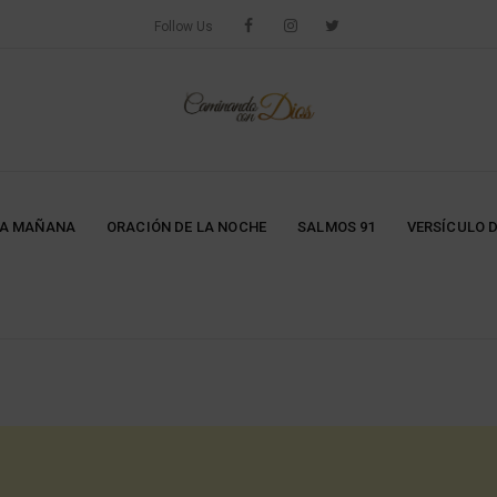
Follow Us
LA MAÑANA
ORACIÓN DE LA NOCHE
SALMOS 91
VERSÍCULO D