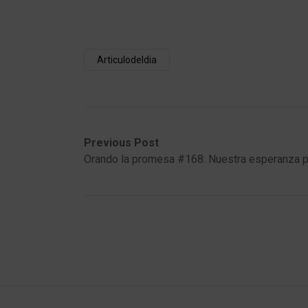
Articulodeldia
Post
Previous
Next
Previous Post
post:
post:
Orando la promesa #168: Nuestra esperanza 
navigation