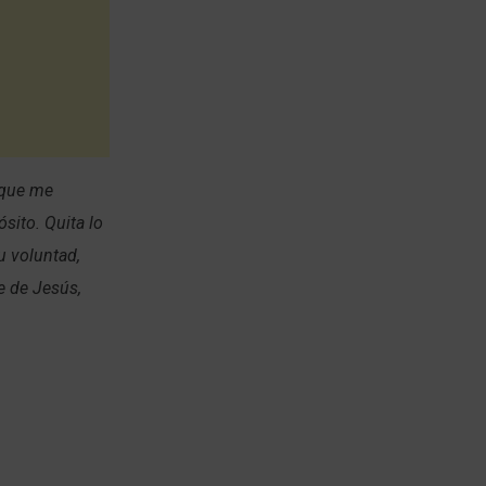
 que me
sito. Quita lo
u voluntad,
e de Jesús,