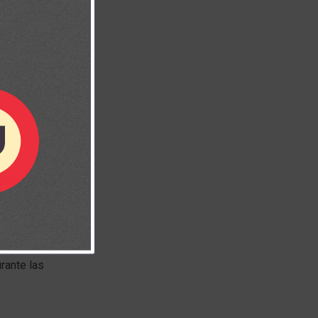
ndote quebrado
las pruebas
stro carácter.
 deseas llegar
urante las