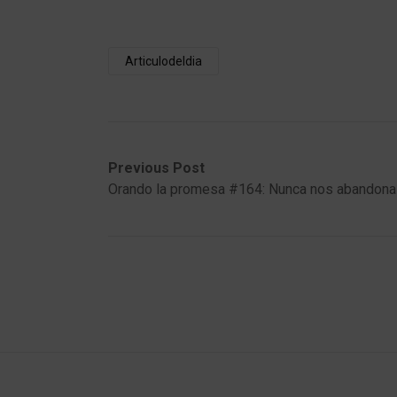
Articulodeldia
Post
Previous
Next
Previous Post
post:
post:
Orando la promesa #164: Nunca nos abandona
navigation