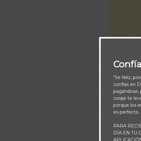
Confí
Cuando tu fe 
dentro de ti gr
"Se feliz, po
confías en Di
cuando todo a
pagándose, p
coraje te le
Si estás atrav
porque los e
esperanza, lo
es perfecto.
puedes tener 
PARA RECI
que impidan 
DÍA EN TU
APLICACIÓ