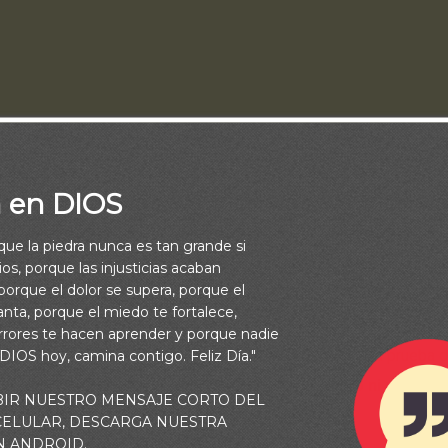
a en DIOS
es puesta a prueba y tus sueños parecen desmoronarse, puede 
ite que te rindas. Pero no lo hagas. No te rindas. Elige creerle a 
rque la piedra nunca es tan grande si
os, porque las injusticias acaban
 tu alrededor parezca decir lo contrario
.
orque el dolor se supera, porque el
vanta, porque el miedo te fortalece,
esando una situación en la que no hay respuestas claras ni seña
rrores te hacen aprender y porque nadie
 más probable es que estés pasando por una verdadera prueba d
 DIOS hoy, camina contigo. Feliz Día."
la certeza de esto:
no existe un valle tan profundo ni una mon
BIR NUESTRO MENSAJE CORTO DEL
a Dios sostenerte y ayudarte
.
 CELULAR, DESCARGA NUESTRA
N ANDROID.