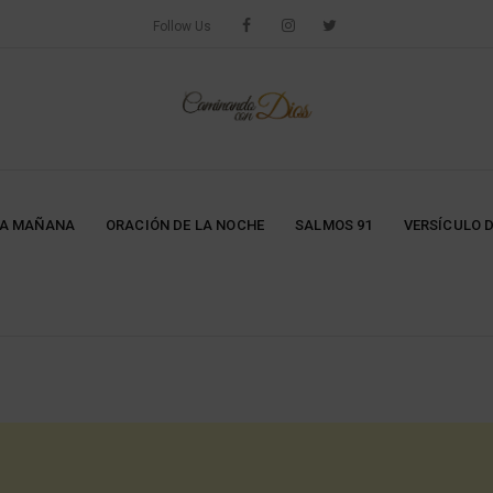
Follow Us
LA MAÑANA
ORACIÓN DE LA NOCHE
SALMOS 91
VERSÍCULO D