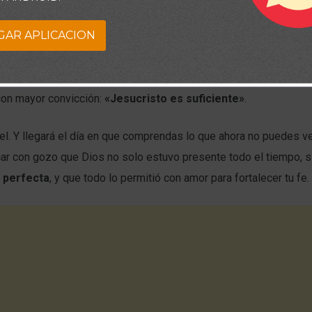
tos en los que no ves ninguna evidencia de Su obrar, el Señor 
GAR APLICACION
lo más profundo de tu corazón. Está formando algo precioso en t
 actividad, no porque se haya alejado, sino para que aprendas a c
Cada prueba que enfrentas es una oportunidad para crecer, para c
con mayor convicción:
«Jesucristo es suficiente»
.
fiel. Y llegará el día en que comprendas lo que ahora no puedes ve
car con gozo que Dios no solo estuvo presente todo el tiempo, 
e perfecta
, y que todo lo permitió con amor para fortalecer tu fe.