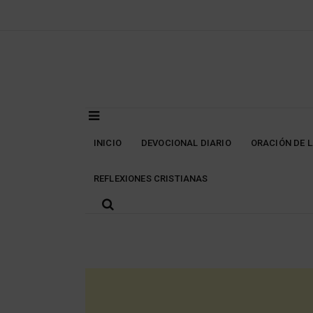
Skip
to
content
INICIO
DEVOCIONAL DIARIO
ORACIÓN DE 
REFLEXIONES CRISTIANAS