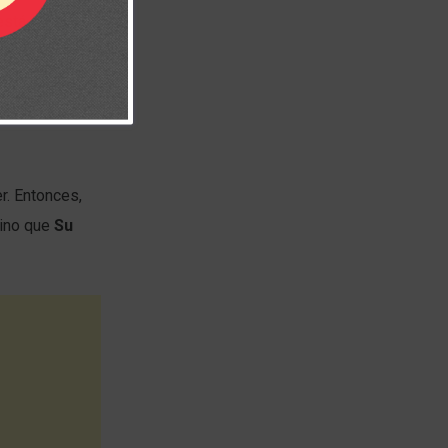
está
i. Ha ocultado
aminar por fe,
onfiar más,
r. Entonces,
sino que
Su