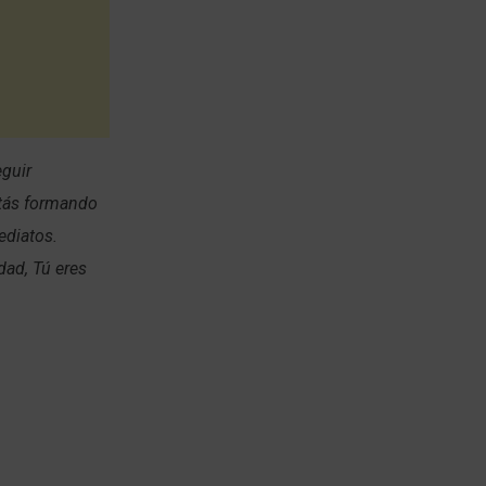
eguir
stás formando
ediatos.
dad, Tú eres