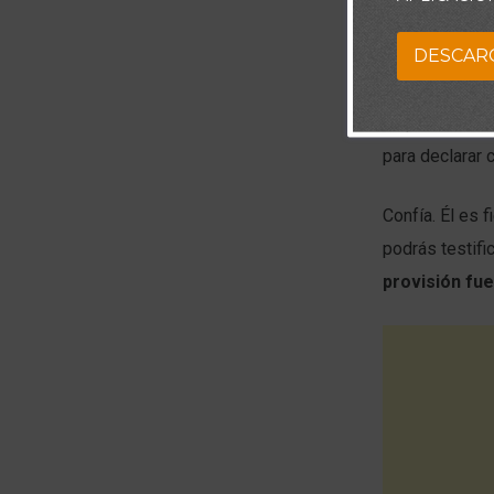
En esos momen
DESCAR
trabajando en 
de tu vista Su
no por vista. 
para declarar 
Confía. Él es 
podrás testifi
provisión fu