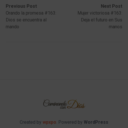
Post
Previous
Next
Previous Post
Next Post
post:
post:
Orando la promesa #163:
Mujer victoriosa #163:
navigation
Dios se encuentra al
Deja el futuro en Sus
mando
manos
Created by
wpxpo
. Powered by
WordPress