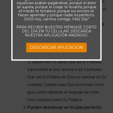
No te acercas al Padre por tus méritos, sino
injusticias acaban pagándose, porque el dolor
se supera, porque el coraje te levanta, porque
por la sangre de Cristo. Jesús abrió para ti el
el miedo te fortalece, porque los errores te
hacen aprender y porque nadie es perfecto.
camino al Lugar Santísimo. No necesitas
DIOS hoy, camina contigo. Feliz Día."
tener miedo ni sentirte indigno. Puedes orar
PARA RECIBIR NUESTRO MENSAJE CORTO
DEL DÍA EN TU CELULAR, DESCARGA
con plena confianza, porque tu entrada ha
NUESTRA APLICACIÓN ANDROID.
sido asegurada por Su sacrificio. Dios te
recibe como a un hijo amado.
DESCARGAR APLICACION
Puedes orar conforme a Su Palabra
Si alguna vez no sabes qué decir o temes
equivocarte al orar, recurre a las Escrituras.
Orar con la Palabra de Dios es caminar en Su
voluntad. Cuando usas Sus promesas como
guía, estás hablando el lenguaje del cielo.
Dios siempre honra Su Palabra.
Puedes descansar en Su plan perfecto