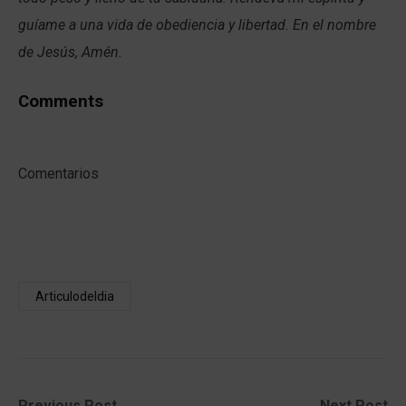
guíame a una vida de obediencia y libertad. En el nombre
de Jesús, Amén.
Comments
Comentarios
Articulodeldia
Previous
Next
Previous Post
Next Post