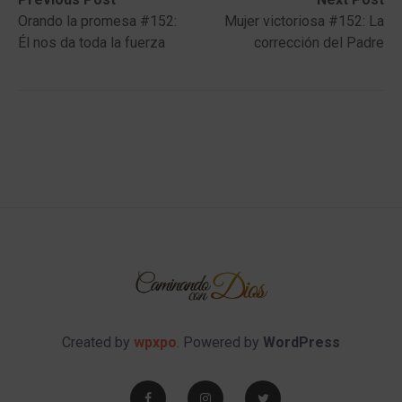
Post
post:
post:
Orando la promesa #152:
Mujer victoriosa #152: La
navigation
Él nos da toda la fuerza
corrección del Padre
Created by
wpxpo
. Powered by
WordPress