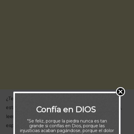
¿Te sientes espiritualmente agotado? ¿Tu alma parece
Confía en DIOS
estar sin fuerzas, aunque deseas acercarte más a Dios,
leer Su Palabra y orar cada día? A veces, el impulso
"Se feliz, porque la piedra nunca es tan
espiritual simplemente no está allí… ¿pero por qué?
grande si confías en Dios, porque las
injusticias acaban pagándose, porque el dolor