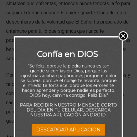
situación que enfrentas, entonces nunca tendrás la fe para
seguir el destino adónde Él quiere guiarte. Con ello, solo
desconfiarás de la voluntad que El Señor ha preparado de
antemano para ti, lo que significa que nunca te
posicionarás correctamente para recibir todo el gozo y las
bendiciones que Tu Padre de los Cielos desea derramar
Confía en DIOS
sobre Ti.
"Se feliz, porque la piedra nunca es tan
grande si confías en Dios, porque las
Por eso es crucial que abraces la verdad acerca de Dios y
injusticias acaban pagándose, porque el dolor
se supera, porque el coraje te levanta, porque
te comprometas firmemente a conocerlo con todo tu
el miedo te fortalece, porque los errores te
hacen aprender y porque nadie es perfecto.
corazón, alma, mente y fuerza. Porque cuando lo hagas,
DIOS hoy, camina contigo. Feliz Día."
nacerá en ti una confianza más profunda en Él, que te
PARA RECIBIR NUESTRO MENSAJE CORTO
DEL DÍA EN TU CELULAR, DESCARGA
permitirá conducirte a todas las gracias que Él mismo,
NUESTRA APLICACIÓN ANDROID.
guarda para Tu futuro.
DESCARGAR APLICACION