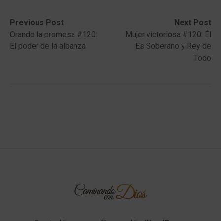
Post
Previous
Next
Previous Post
Next Post
post:
post:
Orando la promesa #120:
Mujer victoriosa #120: Él
navigation
El poder de la albanza
Es Soberano y Rey de
Todo