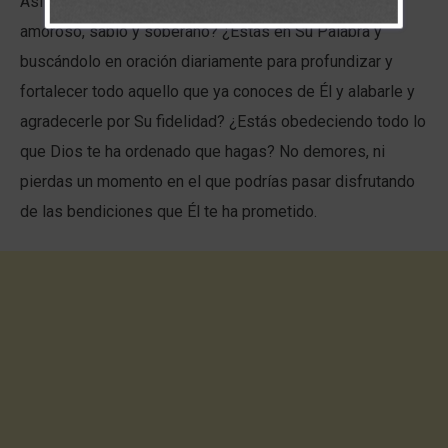
Así que considera esto: ¿Realmente crees en tu Padre
amoroso, sabio y soberano? ¿Estás en Su Palabra y
buscándolo en oración diariamente para profundizar y
fortalecer todo aquello que ya conoces de Él y alabarle y
agradecerle por Su fidelidad? ¿Estás obedeciendo todo lo
que Dios te ha ordenado que hagas? No demores, ni
pierdas un momento en el que podrías pasar disfrutando
de las bendiciones que Él te ha prometido.