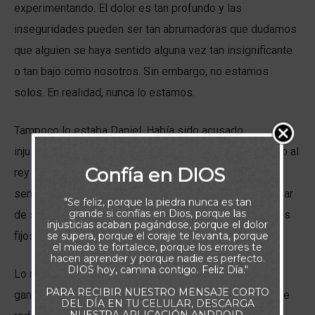
experimentando. El dolor es tan profundo y las
inseguridades pueden ser tan abrumadoras que dudamos
que alguien se haya sentido alguna vez tan insignificante
o tan bajo como nosotros. Sin embargo, no estamos
solos. En realidad, nunca lo estamos.
Tampoco lo estaba Daniel. Había sido acusado
injustamente (Daniel 6). Sus enemigos habían engañado al
Confía en DIOS
rey Darío para que lo castigara por adorar a Dios, y la
sentencia era la muerte a manos de leones. Pero a pesar
"Se feliz, porque la piedra nunca es tan
grande si confías en Dios, porque las
de sus terribles circunstancias, Daniel mantuvo sus ojos
injusticias acaban pagándose, porque el dolor
fijos en el Señor y se salvó milagrosamente.
se supera, porque el coraje te levanta, porque
el miedo te fortalece, porque los errores te
hacen aprender y porque nadie es perfecto.
DIOS hoy, camina contigo. Feliz Día."
Lo mismo puede ocurrirte a ti. Como Daniel, si quieres
PARA RECIBIR NUESTRO MENSAJE CORTO
ganar las batallas que experimentas, debes lucharlas de
DEL DÍA EN TU CELULAR, DESCARGA
NUESTRA APLICACIÓN ANDROID.