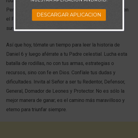
rodillas a solas con Dios. No discutas ni te defiendas.
Permanece fiel a Él, y Él te protegerá. Mantén tus ojos en
DESCARGAR APLICACION
el Padre, en lugar de en cualquier situación que pueda
surgir, y Él te llevará a la victoria.
Así que hoy, tómate un tiempo para leer la historia de
Daniel 6 y luego aférrate a tu Padre celestial. Lucha esta
batalla de rodillas, no con tus armas, estrategias o
recursos, sino con fe en Dios. Confíale tus dudas y
dificultades. Invita al Señor a ser tu Redentor, Defensor,
General, Domador de Leones y Protector. No es sólo la
mejor manera de ganar; es el camino más maravilloso y
eterno para triunfar siempre.