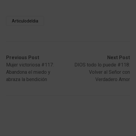
Articulodeldia
Post
Previous
Next
Previous Post
Next Post
post:
post:
Mujer victoriosa #117:
DIOS todo lo puede #118:
navigation
Abandona el miedo y
Volver al Señor con
abraza la bendición
Verdadero Amor