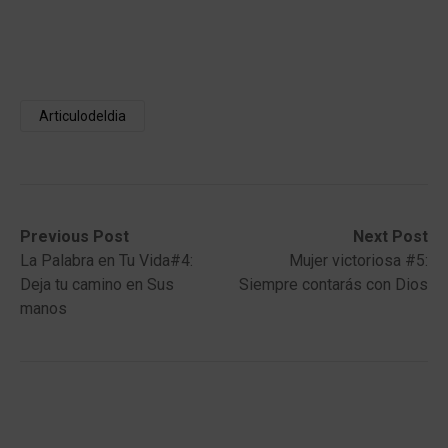
Articulodeldia
Post
Previous
Next
Previous Post
Next Post
post:
post:
La Palabra en Tu Vida#4:
Mujer victoriosa #5:
navigation
Deja tu camino en Sus
Siempre contarás con Dios
manos