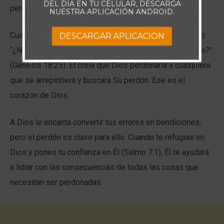
DEL DÍA EN TU CELULAR, DESCARGA
perdonado.
NUESTRA APLICACIÓN ANDROID.
Cuando Abram intercedió en favor de Sodoma, preguntó:
DESCARGAR APLICACION
“¿No debe el Juez de toda la tierra hacer lo que es justo?”.
(Génesis 18:25). Él creía que Dios perdonaría a cualquiera
que se arrepintiera y buscara Su perdón. Ese es el
corazón de Dios.
A Dios le encanta convertir tus errores en bendiciones,
pero el perdón es clave para ello. Cuando te refugias en
Dios y pones tu confianza en Él (Salmo 7:1), Él te ayudará
a lidiar con las consecuencias de todas las cosas que
necesitan ser perdonadas.