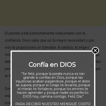
El perdón está estrechamente relacionado con la
confianza. Dios sabe que es tu mayor necesidad y por
eso te proporcionó un Salvador. A cambio, tú eliges
responderle con fe, confiando en que Él te salvará. Luego,
debes extender el perdón a los demás, tanto la noticia del
Confía en DIOS
perdón de Dios en Cristo como tu propio perdón a los que
"Se feliz, porque la piedra nunca es tan
te han hecho daño personalmente.
grande si confías en Dios, porque las
injusticias acaban pagándose, porque el dolor
se supera, porque el coraje te levanta, porque
Decir “lo siento” es un comienzo, pero sólo puede
el miedo te fortalece, porque los errores te
hacen aprender y porque nadie es perfecto.
expresar tu pesar. Pedirle a alguien que te perdone es
DIOS hoy, camina contigo. Feliz Día."
poner el poder en sus manos. Es un don perdonar y ser
PARA RECIBIR NUESTRO MENSAJE CORTO