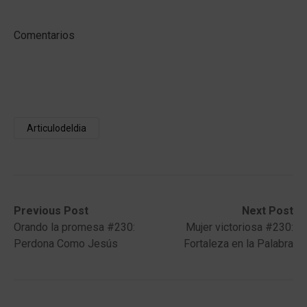
Comentarios
Articulodeldia
Post
Previous
Next
Previous Post
Next Post
post:
post:
Orando la promesa #230:
Mujer victoriosa #230:
navigation
Perdona Como Jesús
Fortaleza en la Palabra