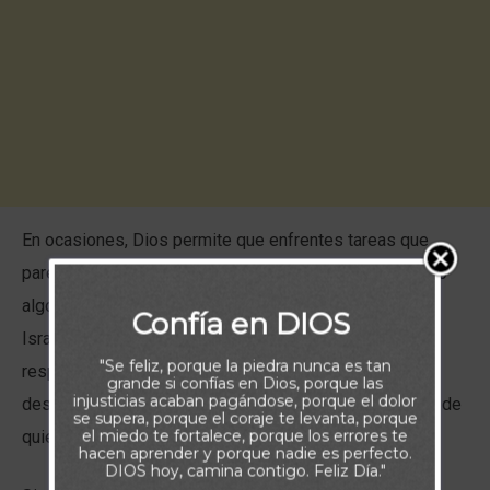
En ocasiones, Dios permite que enfrentes tareas que
parecen abrumadoras e incluso imposibles. Josué vivió
algo similar cuando fue llamado a liderar al pueblo de
Confía en DIOS
Israel después de Moisés. Tenía una gran
"Se feliz, porque la piedra nunca es tan
responsabilidad sobre sus hombros, enfrentando
grande si confías en Dios, porque las
injusticias acaban pagándose, porque el dolor
desafíos que requerían valentía y fe, sin la guía directa de
se supera, porque el coraje te levanta, porque
el miedo te fortalece, porque los errores te
quien había sido su mentor.
hacen aprender y porque nadie es perfecto.
DIOS hoy, camina contigo. Feliz Día."