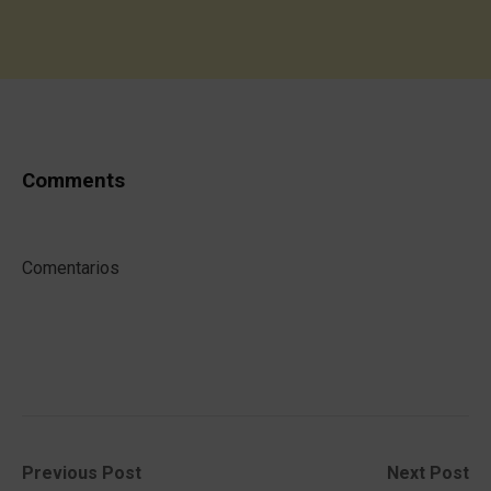
Comments
Comentarios
Post
Previous
Next
Previous Post
Next Post