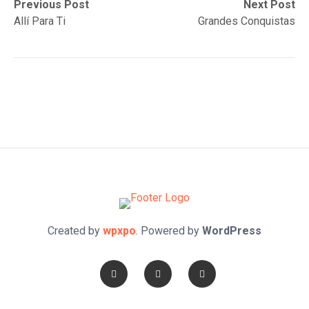
Post
Previous
Next
Previous Post
Next Post
post:
post:
Allí Para Ti
Grandes Conquistas
navigation
Created by
wpxpo
. Powered by
WordPress