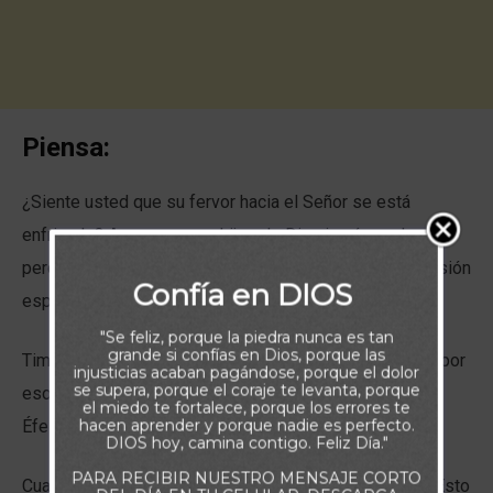
Piensa:
¿Siente usted que su fervor hacia el Señor se está
enfriando? Aunque, como hijos de Dios jamás podremos
perder nuestra salvación, sí es posible que nuestra pasión
Confía en DIOS
espiritual disminuya.
"Se feliz, porque la piedra nunca es tan
grande si confías en Dios, porque las
Timoteo vio reducido su entusiasmo por el Señor. Fue por
injusticias acaban pagándose, porque el dolor
se supera, porque el coraje te levanta, porque
eso que Pablo le escribió, animando al joven pastor de
el miedo te fortalece, porque los errores te
hacen aprender y porque nadie es perfecto.
Éfeso a avivar la llama de su fe.
DIOS hoy, camina contigo. Feliz Día."
PARA RECIBIR NUESTRO MENSAJE CORTO
Cualquier cristiano puede “enfriarse” espiritualmente. Esto