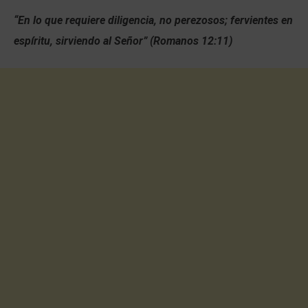
“En lo que requiere diligencia, no perezosos; fervientes en
espíritu, sirviendo al Señor” (Romanos 12:11)