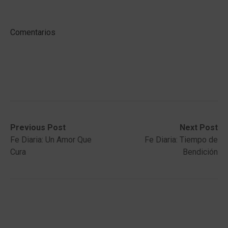
Comentarios
Post
Previous
Next
Previous Post
Next Post
post:
post:
Fe Diaria: Un Amor Que
Fe Diaria: Tiempo de
navigation
Cura
Bendición