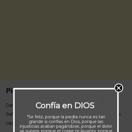
Piensa:
Confía en DIOS
Daniel tenía una fe inquebrantable. Su confianza en el
Señor lo sostuvo cuando fue sacado de su patria, hecho
"Se feliz, porque la piedra nunca es tan
grande si confías en Dios, porque las
cautivo y enviado a un país extranjero.
injusticias acaban pagándose, porque el dolor
se supera, porque el coraje te levanta, porque