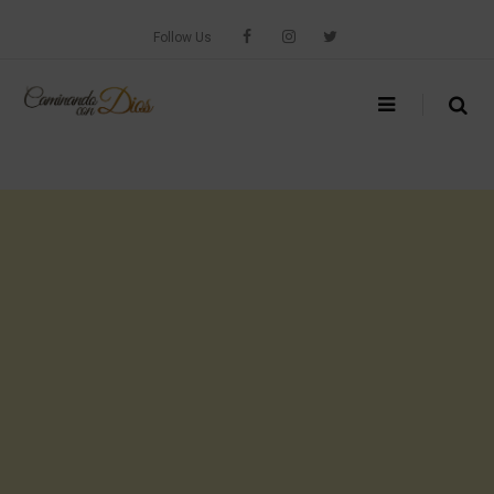
Skip
to
Follow Us
content