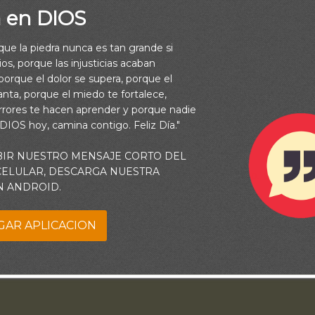
a en DIOS
rque la piedra nunca es tan grande si
os, porque las injusticias acaban
orque el dolor se supera, porque el
vanta, porque el miedo te fortalece,
rrores te hacen aprender y porque nadie
 DIOS hoy, camina contigo. Feliz Día."
BIR NUESTRO MENSAJE CORTO DEL
 CELULAR, DESCARGA NUESTRA
ede cada día una nueva página en el libro del tiempo. Correspo
N ANDROID.
escribir la historia en cada una de ellas.
GAR APLICACION