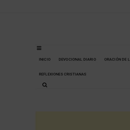
Skip
to
content
INICIO
DEVOCIONAL DIARIO
ORACIÓN DE 
REFLEXIONES CRISTIANAS