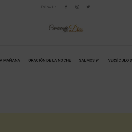
Follow Us
LA MAÑANA
ORACIÓN DE LA NOCHE
SALMOS 91
VERSÍCULO D