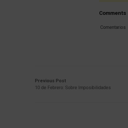
Comments
Comentarios
Post
Previous
Next
Previous Post
post:
post:
10 de Febrero: Sobre Imposibilidades
navigation