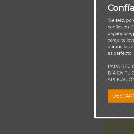
Confí
"Se feliz, po
confías en Di
pagándose, p
coraje te le
porque los e
es perfecto.
PARA RECI
DÍA EN TU
Dios nos conc
APLICACIÓ
DESCAR