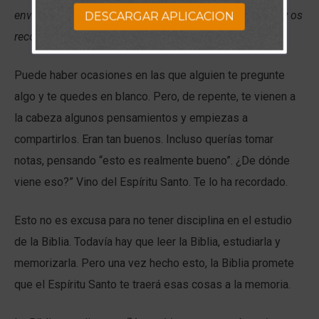
enviará en mi nombre, él os enseñará todas las cosas, y os
DESCARGAR APLICACION
recordará todo lo que yo os he dicho
.” (Juan 14:26).
Puede haber ocasiones en las que alguien te pregunte
algo y te quedes en blanco. Pero, de repente, te vienen a
la cabeza algunos pensamientos y empiezas a
compartirlos. Eran tan buenos. Incluso querías tomar
notas, pensando “esto es realmente bueno”. ¿De dónde
viene eso?” Vino del Espíritu Santo. Te lo ha recordado.
Esto no es excusa para no tener disciplina en el estudio
de la Biblia. Todavía hay que leer la Biblia, estudiarla y
memorizarla. Pero una vez hecho esto, la Biblia promete
que el Espíritu Santo te traerá esas cosas a la memoria.