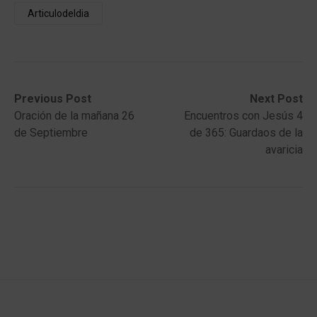
Articulodeldia
Post
Previous
Next
Previous Post
Next Post
post:
post:
Oración de la mañana 26
Encuentros con Jesús 4
navigation
de Septiembre
de 365: Guardaos de la
avaricia