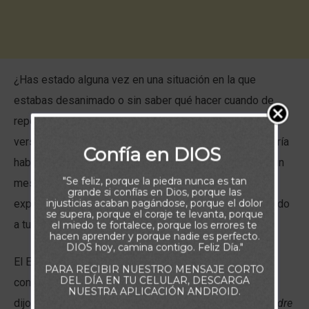
¿Has estado alguna vez en una situación en la que
estabas desanimado o sin saber qué hacer cuando de
repente te vino a la mente un versículo de la Biblia? Un
verso que no podías recordar – del Espíritu Santo. Podría
Confía en DIOS
haber sido un pasaje que escuchaste de alguien hace un
"Se feliz, porque la piedra nunca es tan
mes o hace diez años, pero allí estaba, vívidamente
grande si confías en Dios, porque las
injusticias acaban pagándose, porque el dolor
expuesto en tu mente. Esto era el Espíritu Santo trayendo
se supera, porque el coraje te levanta, porque
a tu memoria lo que necesitabas saber.
el miedo te fortalece, porque los errores te
hacen aprender y porque nadie es perfecto.
DIOS hoy, camina contigo. Feliz Día."
El Espíritu Santo nos ayuda en nuestro estudio,
PARA RECIBIR NUESTRO MENSAJE CORTO
DEL DÍA EN TU CELULAR, DESCARGA
conocimiento y memorización de las Escrituras. Jesús
NUESTRA APLICACIÓN ANDROID.
dijo: “
Mas el Consolador, el Espíritu Santo, a quien el Padre