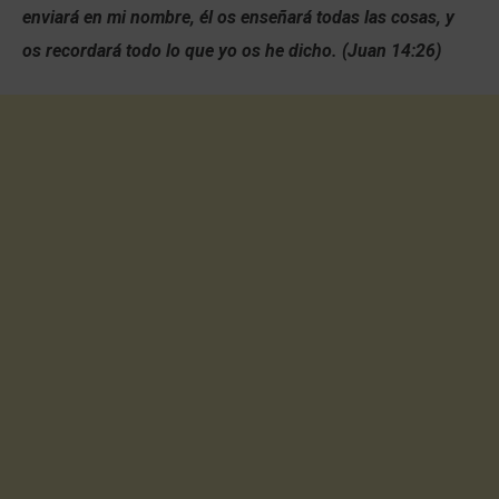
enviará en mi nombre, él os enseñará todas las cosas, y
os recordará todo lo que yo os he dicho. (Juan 14:26)