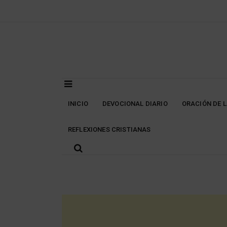
Skip
to
content
INICIO
DEVOCIONAL DIARIO
ORACIÓN DE 
REFLEXIONES CRISTIANAS