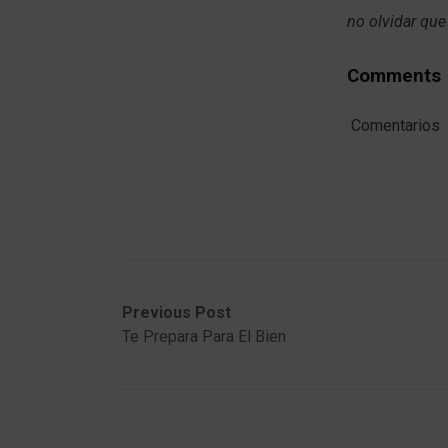
no olvidar que
Comments
Comentarios
Post
Previous
Next
Previous Post
post:
post:
Te Prepara Para El Bien
navigation