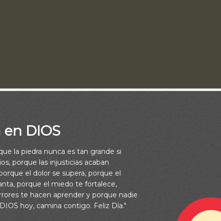
a en DIOS
rque la piedra nunca es tan grande si
los tiempos de dificultad son inevitables. Algunos sufren la pérd
os, porque las injusticias acaban
s enfermedades; muchos son, por otro lado acusados injustamente
orque el dolor se supera, porque el
vanta, porque el miedo te fortalece,
ultades es inmensa, pero solamente podemos hallar consuelo en u
rrores te hacen aprender y porque nadie
 DIOS hoy, camina contigo. Feliz Día."
oy nos habla de grandes calamidades; algunas de ellas ocasiona