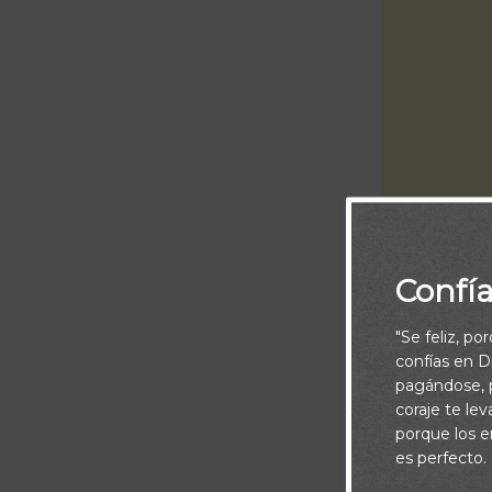
Confí
Piensa:
"Se feliz, po
En esta vida, 
confías en Di
queridos. Otro
pagándose, p
coraje te le
lista de dific
porque los e
es perfecto.
El pasaje de h