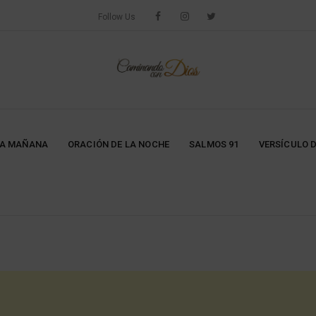
Follow Us
LA MAÑANA
ORACIÓN DE LA NOCHE
SALMOS 91
VERSÍCULO D