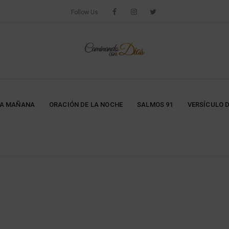
Follow Us
LA MAÑANA
ORACIÓN DE LA NOCHE
SALMOS 91
VERSÍCULO D