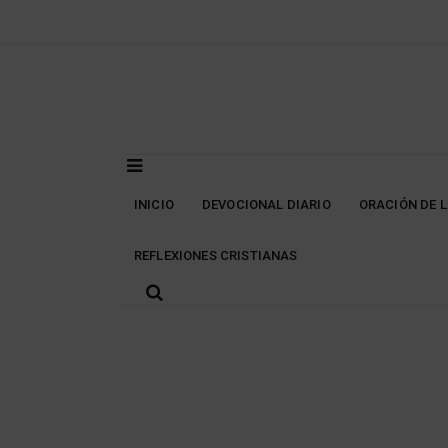
Skip
to
content
INICIO
DEVOCIONAL DIARIO
ORACIÓN DE 
REFLEXIONES CRISTIANAS