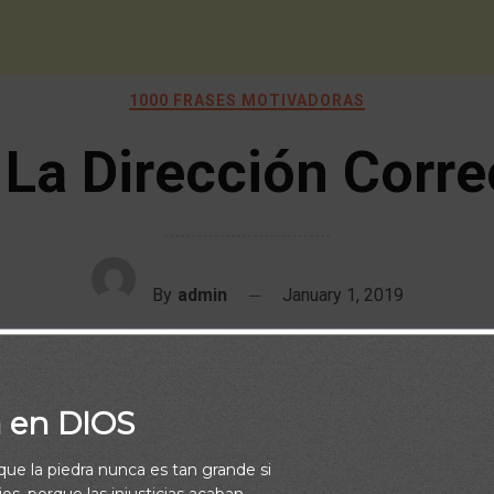
1000 FRASES MOTIVADORAS
 La Dirección Corre
By
admin
January 1, 2019
a en DIOS
rque la piedra nunca es tan grande si