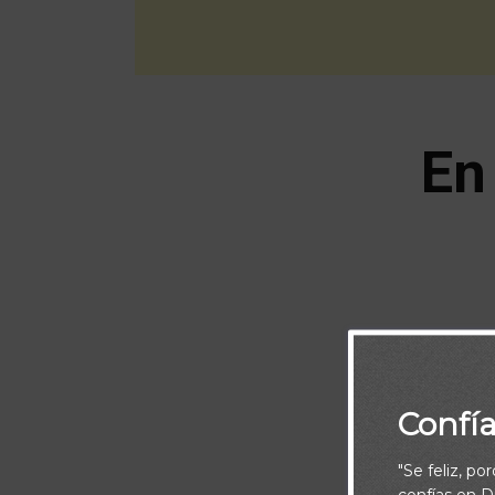
En
Confí
"Se feliz, po