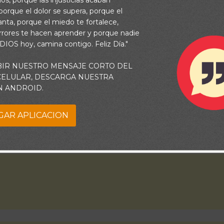
os, porque las injusticias acaban
orque el dolor se supera, porque el
vanta, porque el miedo te fortalece,
rrores te hacen aprender y porque nadie
direcciones “correctas” que podemos tomar en la vida, “seguir ad
 DIOS hoy, camina contigo. Feliz Día."
duda la que nos llevará más lejos.
BIR NUESTRO MENSAJE CORTO DEL
 CELULAR, DESCARGA NUESTRA
N ANDROID.
GAR APLICACION