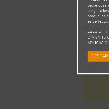
confías en Di
pagándose, p
coraje te le
porque los e
De todas las 
es perfecto.
PARA RECI
DÍA EN TU
APLICACIÓ
DESCAR