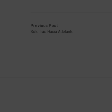
Post
Previous
Next
Previous Post
post:
post:
Sólo Irás Hacia Adelante
navigation