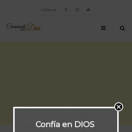
Skip
to
Follow Us
content
Confía en DIOS