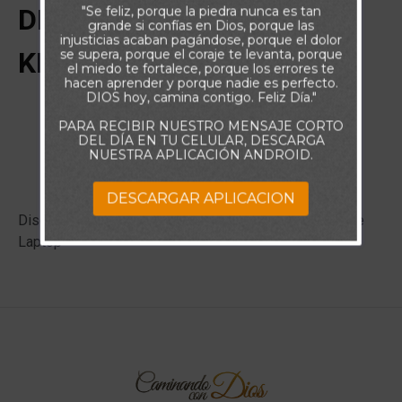
"Se feliz, porque la piedra nunca es tan
DISCO SSD 480 MARCA
grande si confías en Dios, porque las
injusticias acaban pagándose, porque el dolor
se supera, porque el coraje te levanta, porque
KIGSTOM
el miedo te fortalece, porque los errores te
hacen aprender y porque nadie es perfecto.
DIOS hoy, camina contigo. Feliz Día."
PARA RECIBIR NUESTRO MENSAJE CORTO
DEL DÍA EN TU CELULAR, DESCARGA
NUESTRA APLICACIÓN ANDROID.
DESCARGAR APLICACION
Disco ssd Sata lll 2,5 1TB Interno 480 Mbps Desktop e
Laptop