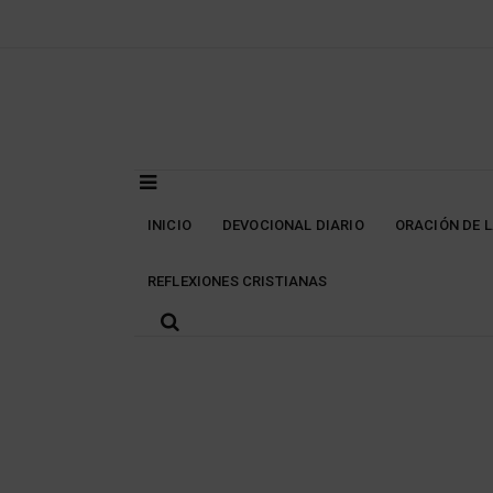
Skip
to
content
INICIO
DEVOCIONAL DIARIO
ORACIÓN DE 
REFLEXIONES CRISTIANAS