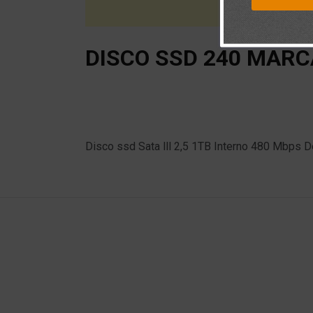
DISCO SSD 240 MAR
Disco ssd Sata lll 2,5 1TB Interno 480 Mbps 