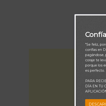
Confí
"Se feliz, po
confías en Di
pagándose, p
coraje te le
porque los e
es perfecto.
PARA RECI
DÍA EN TU
APLICACIÓ
DESCAR