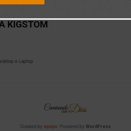
CA KIGSTOM
Desktop e Laptop
Created by
wpxpo
. Powered by
WordPress