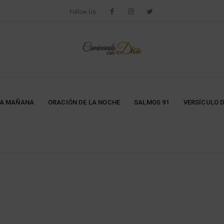
Follow Us
LA MAÑANA
ORACIÓN DE LA NOCHE
SALMOS 91
VERSÍCULO D