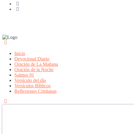
Inicio
Devocional Diario
Oración de La Mañana
Oración de la Noche
Salmos 91
Versículo del día
Versículos Bíblicos
Reflexiones Cristianas
Confía en DIOS
"Se feliz, porque la piedra nunca es tan grande si confías en Dios, po