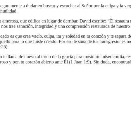
eguramente a dudar en buscar y escuchar al Señor por la culpa y la ver
nutilidad.
 amorosa, que edifica en lugar de derribar. David escribe: “Él restaur
 nos trae sanación, integridad y una comprensión restaurada de nuestro 
ado es que crea vacío, culpa, ira y soledad en tu corazón y te separa d
uello para lo que fuiste creado. Por eso te sana de tus transgresiones me
:26).
te llama de nuevo al trono de la gracia para mostrarte misericordia, res
roso y pon tu corazón abierto ante Él (1 Juan 1:9). Sin duda, encontrará