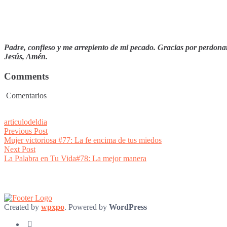
Padre, confieso y me arrepiento de mi pecado. Gracias por perdon
Jesús, Amén.
Comments
Comentarios
articulodeldia
Post
Previous
Previous Post
post:
Mujer victoriosa #77: La fe encima de tus miedos
navigation
Next
Next Post
post:
La Palabra en Tu Vida#78: La mejor manera
Created by
wpxpo
. Powered by
WordPress