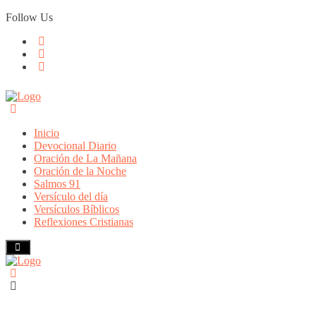
Skip
Follow Us
to
content
Inicio
Devocional Diario
Oración de La Mañana
Oración de la Noche
Salmos 91
Versículo del día
Versículos Bíblicos
Reflexiones Cristianas