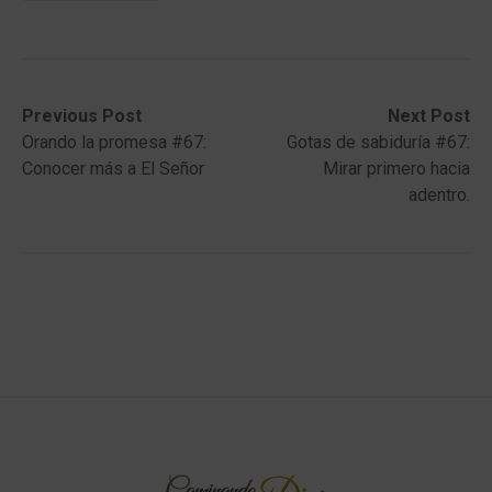
Post
Previous
Next
Previous Post
Next Post
post:
post:
Orando la promesa #67:
Gotas de sabiduría #67:
navigation
Conocer más a El Señor
Mirar primero hacia
adentro.