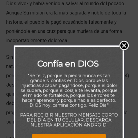
Dios vivo- y había venido a salvar al mundo del pecado.
Aunque Su misión era la más sagrada y noble de toda la
historia, el pueblo le pagó acusándole falsamente y
poniéndole en una cruz para que muriera de una forma
insoportablemente dolorosa.
Sin embargo, la respuesta de Cristo nos muestra la
Confía en DIOS
naturaleza del amor piadoso e incondicional: “Padre,
perdónales, porque no saben lo que hacen” (Lucas 22:34).
"Se feliz, porque la piedra nunca es tan
grande si confías en Dios, porque las
Jesús sabía que si la gente se hubiera dado cuenta de
injusticias acaban pagándose, porque el dolor
se supera, porque el coraje te levanta, porque
quién era Él, nunca le habrían hecho esto. Lo hicieron
el miedo te fortalece, porque los errores te
hacen aprender y porque nadie es perfecto.
debido a su limitada comprensión de los planes y
DIOS hoy, camina contigo. Feliz Día."
propósitos del Dios vivo. Pero el Señor obró a través de
PARA RECIBIR NUESTRO MENSAJE CORTO
DEL DÍA EN TU CELULAR, DESCARGA
su ignorancia para lograr la salvación del mundo.
NUESTRA APLICACIÓN ANDROID.