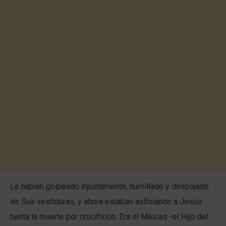
Le habían golpeado injustamente, humillado y despojado
de Sus vestiduras, y ahora estaban asfixiando a Jesús
hasta la muerte por crucifixión. Era el Mesías -el Hijo del