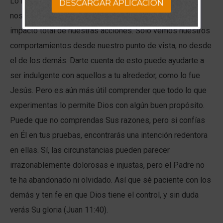
Lo mismo ocurre contigo y conmigo. La mayoría de
DESCARGAR APLICACION
nosotros muchas veces podemos no comprender el
impacto total de nuestras acciones. Sólo vemos nuestros
comportamientos desde nuestro punto de vista, no desde
el de los demás. Darte cuenta de esto puede ayudarte a
ser indulgente con aquellos a tu alrededor, como lo fue
Jesús. Pero es aún más útil comprender que todo lo que
experimentas lo permite Dios con algún buen propósito.
Puede que no comprendas Sus razones, pero si confías
en Él en tus pruebas, encontrarás una intención redentora
en ellas. Sí, las circunstancias pueden parecer
irrazonablemente dolorosas e injustas, pero el Padre no
te ha abandonado ni olvidado. Así que sé paciente con los
demás y ten fe en que Dios tiene el control, y sin duda
verás Su gloria (Juan 11:40).