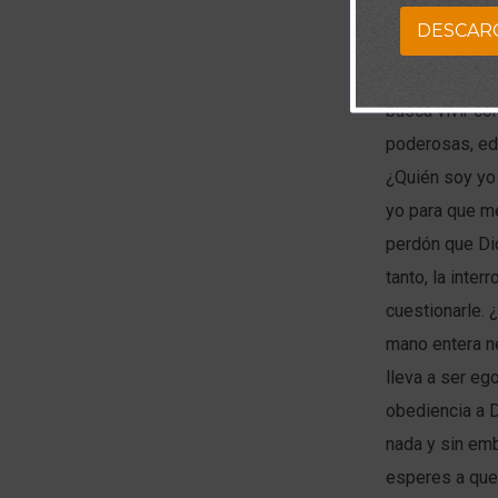
DESCAR
Cuando uno qu
autoridad para
busca vivir c
poderosas, edi
¿Quién soy yo
yo para que m
perdón que Di
tanto, la inte
cuestionarle. 
mano entera ne
lleva a ser ego
obediencia a 
nada y sin em
esperes a que