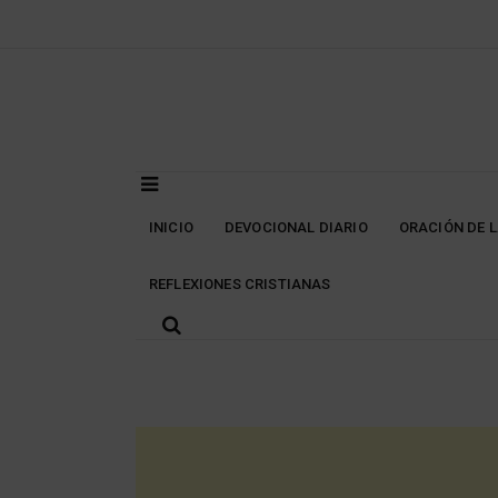
Skip
to
content
INICIO
DEVOCIONAL DIARIO
ORACIÓN DE 
REFLEXIONES CRISTIANAS