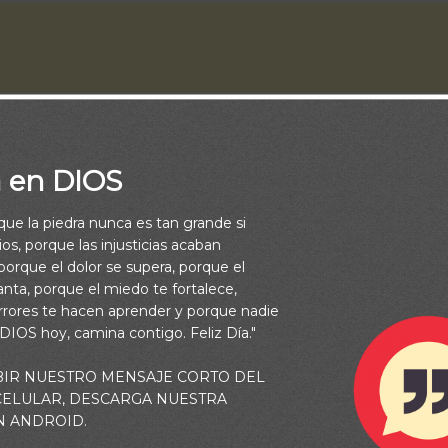
a en DIOS
rque la piedra nunca es tan grande si
os, porque las injusticias acaban
orque el dolor se supera, porque el
vanta, porque el miedo te fortalece,
rrores te hacen aprender y porque nadie
muy común cuando se habla de Dios es: ¿Por qué Dios permite e
 DIOS hoy, camina contigo. Feliz Día."
las guerras, el hambre, las enfermedades, los secuestros o asa
iolaciones, en general, toda la lista de las maldades que hace
BIR NUESTRO MENSAJE CORTO DEL
 CELULAR, DESCARGA NUESTRA
an en esa pregunta. ¿Por qué Dios lo permite? ¿Sabes? Esa preg
N ANDROID.
e está posicionado nuestro corazón y nuestra manera de entende