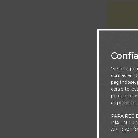
Confí
"Se feliz, po
confías en Di
pagándose, p
coraje te le
porque los e
Una pregunta 
es perfecto.
Ejemplos como 
asesinatos y v
PARA RECI
DÍA EN TU
hombres, entr
APLICACIÓ
mucho de dónd