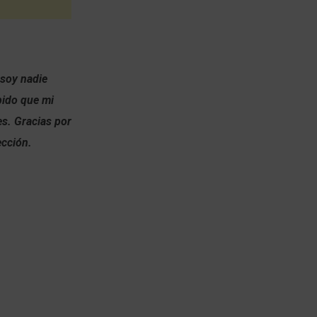
 soy nadie
pido que mi
es. Gracias por
ección.