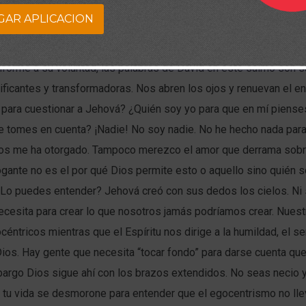
GAR APLICACION
iere acomodar a Jehová a su entendimiento, uno se siente con e
 cuestionar y reclamar sus obras. Por otro lado, cuando uno acept
onforme a su voluntad, las palabras de David en este salmo son
ficantes y transformadoras. Nos abren los ojos y renuevan el e
 para cuestionar a Jehová? ¿Quién soy yo para que en mí piens
e tomes en cuenta? ¡Nadie! No soy nadie. No he hecho nada para
os me ha otorgado. Tampoco merezco el amor que derrama sobre
rrogante no es el por qué Dios permite esto o aquello sino quién 
¿Lo puedes entender? Jehová creó con sus dedos los cielos. Ni s
cesita para crear lo que nosotros jamás podríamos crear. Nuest
céntricos mientras que el Espíritu nos dirige a la humildad, el ser
Dios. Hay gente que necesita “tocar fondo” para darse cuenta qu
bargo Dios sigue ahí con los brazos extendidos. No seas necio 
 tu vida se desmorone para entender que el egocentrismo no lle