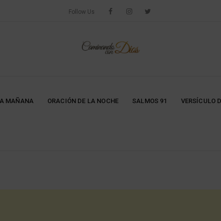
Follow Us
LA MAÑANA
ORACIÓN DE LA NOCHE
SALMOS 91
VERSÍCULO D