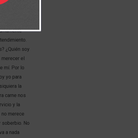
l derecho y la
a a Cristo y
 sumamente
ntendimiento.
es? ¿Quién soy
 merecer el
 mí. Por lo
soy yo para
iquiera la
ra carne nos
vicio y la
e no merece
y soberbio. No
va a nada