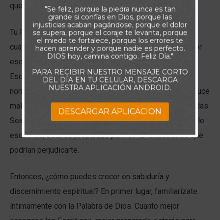
que caminas en sabiduría con Dios.
"Se feliz, porque la piedra nunca es tan
grande si confías en Dios, porque las
injusticias acaban pagándose, porque el dolor
Tu Padre Celestial quiere que seas capaz de discernir
se supera, porque el coraje te levanta, porque
el miedo te fortalece, porque los errores te
cuándo algo va mal con una persona o una situación. Por
hacen aprender y porque nadie es perfecto.
DIOS hoy, camina contigo. Feliz Día."
eso el Espíritu Santo te recuerda un principio de las
PARA RECIBIR NUESTRO MENSAJE CORTO
Escrituras, te revela cuándo algo no cuadra o no encaja
DEL DÍA EN TU CELULAR, DESCARGA
NUESTRA APLICACIÓN ANDROID.
normalmente en las palabras de una persona, o te produce
malestar en el espíritu para advertirte de que no procedas.
DESCARGAR APLICACION
Sea cual sea la forma en que se comunique contigo, si le
escuchas, estarás preparado para evitar situaciones que
podrían perjudicarte.
Entonces, ¿cómo puedes crecer en sabiduría y
discernimiento espiritual? En primer lugar, familiarízate
íntimamente con la Palabra de Dios. Cuanto mejor