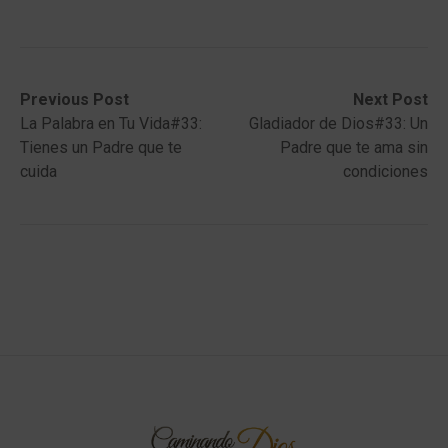
Post
Previous
Next
Previous Post
Next Post
post:
post:
La Palabra en Tu Vida#33:
Gladiador de Dios#33: Un
navigation
Tienes un Padre que te
Padre que te ama sin
cuida
condiciones