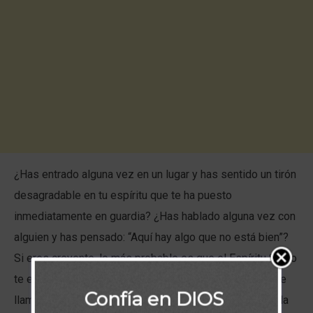
¿Has entrado alguna vez en un lugar y has sentido un tirón
desagradable en tu espíritu que te ha puesto
inmediatamente en guardia? ¿Has hablado alguna vez con
alguien y has pensado: “Aquí hay algo que no está bien”?
Si eres creyente, lo más probable es que el Espíritu Santo
te estuviera indicando o invitando a estar alerta. Esto se
Confía en DIOS
llama discernimiento espiritual, y se desarrolla a medida