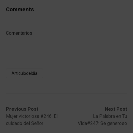
Comments
Comentarios
Articulodeldia
Post
Previous
Next
Previous Post
Next Post
post:
post:
Mujer victoriosa #246: El
La Palabra en Tu
navigation
cuidado del Señor
Vida#247: Se generoso