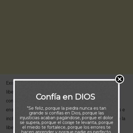
Existen fuerzas a tu alrededor que intentan socavar la
libertad que Jesús murió para darte. Susurros de
Confía en DIOS
condenación, sentimientos de temor e inseguridad,
"Se feliz, porque la piedra nunca es tan
enseñanzas sin fundamento bíblico, críticas constantes e
grande si confías en Dios, porque las
injusticias acaban pagándose, porque el dolor
incluso tus propias luchas internas pueden apartarte de la
se supera, porque el coraje te levanta, porque
el miedo te fortalece, porque los errores te
libertad que Dios desea que disfrutes.
hacen aprender y porque nadie es perfecto.