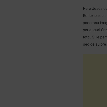
Pero Jesús dec
Reflexiona en 
poderosa image
por el cual Cr
total. Si le pe
sed de su pre