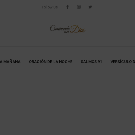
Follow Us
LA MAÑANA
ORACIÓN DE LA NOCHE
SALMOS 91
VERSÍCULO D