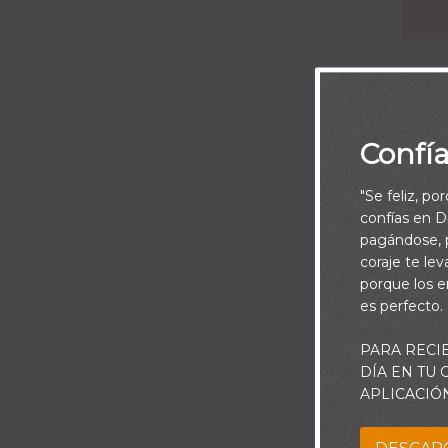
Confí
"Se feliz, po
Yo he venido p
confías en Di
pagándose, p
coraje te le
porque los e
es perfecto.
PARA RECI
DÍA EN TU
APLICACIÓ