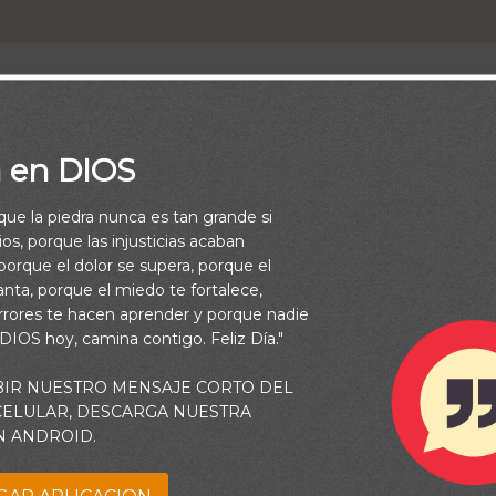
a en DIOS
rque la piedra nunca es tan grande si
ara que tengan vida, y para que la tengan en abundancia. Juan 
os, porque las injusticias acaban
orque el dolor se supera, porque el
vanta, porque el miedo te fortalece,
rrores te hacen aprender y porque nadie
 DIOS hoy, camina contigo. Feliz Día."
BIR NUESTRO MENSAJE CORTO DEL
 CELULAR, DESCARGA NUESTRA
N ANDROID.