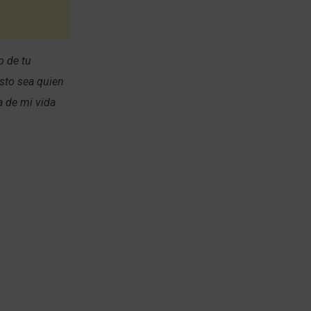
o de tu
isto sea quien
a de mi vida