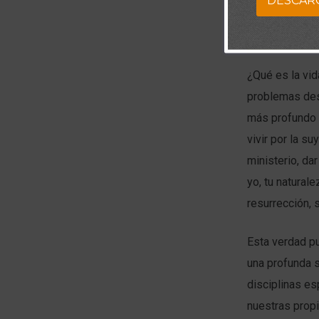
DESCAR
¿Qué es la vi
problemas des
más profundo e
vivir por la su
ministerio, da
yo, tu naturale
resurrección, 
Esta verdad p
una profunda 
disciplinas es
nuestras prop