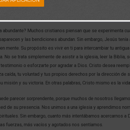
GAR APLICACION
da abundante? Muchos cristianos piensan que se experimenta cu
aparecen y las bendiciones abundan. Sin embargo, Jesús tenía
n mente. Su propósito es vivir en ti para intercambiar tu antigu
ya. No se trata simplemente de asistir a la iglesia, leer la Biblia, s
r testimonio o esforzarte por agradar a Dios. Cristo desea reempl
za caída, tu voluntad y tus propios derechos por la dirección de s
su misión y su victoria. En otras palabras, Cristo mismo es la vid
uede parecer sorprendente, porque muchos de nosotros llegamo
sed de su presencia. Nos unimos a una iglesia y aprendimos no
pirituales. Sin embargo, cuanto más intentábamos acercarnos a 
ias fuerzas, más vacíos y agotados nos sentíamos.