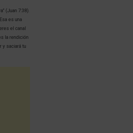
a” (Juan 7:38).
 Esa es una
eres el canal
es la rendición
r y saciará tu