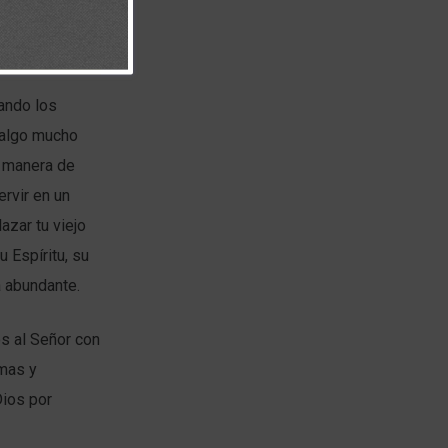
ando los
 algo mucho
a manera de
ervir en un
azar tu viejo
u Espíritu, su
a abundante.
s al Señor con
rmas y
Dios por