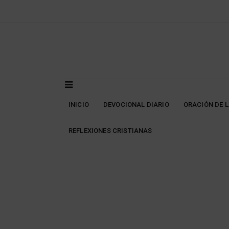
Skip
to
content
INICIO
DEVOCIONAL DIARIO
ORACIÓN DE 
REFLEXIONES CRISTIANAS