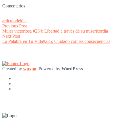
Comentarios
articulodeldia
Post
Previous
Previous Post
post:
Mujer victoriosa #234: Libertad a través de su misericordia
navigation
Next
Next Post
post:
La Palabra en Tu Vida#235: Cuidado con las consecuencias
Created by
wpxpo
. Powered by
WordPress