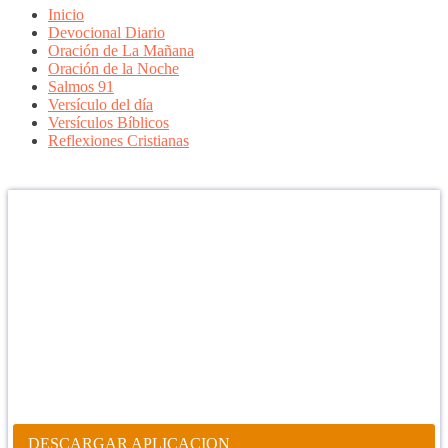
Inicio
Devocional Diario
Oración de La Mañana
Oración de la Noche
Salmos 91
Versículo del día
Versículos Bíblicos
Reflexiones Cristianas
Confía en DIOS
"Se feliz, porque la piedra nunca es tan grande si confías en Dios,
porque las injusticias acaban pagándose, porque el dolor se supera,
porque el coraje te levanta, porque el miedo te fortalece, porque los
errores te hacen aprender y porque nadie es perfecto. DIOS hoy,
camina contigo. Feliz Día."
PARA RECIBIR NUESTRO MENSAJE CORTO DEL DÍA EN
TU CELULAR, DESCARGA NUESTRA APLICACIÓN
ANDROID.
DESCARGAR APLICACION