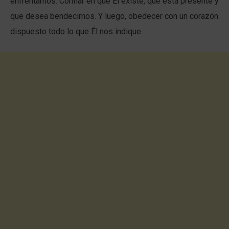
enfrentamos. Confiar en que Él existe, que está presente y
que desea bendecirnos. Y luego, obedecer con un corazón
dispuesto todo lo que Él nos indique.