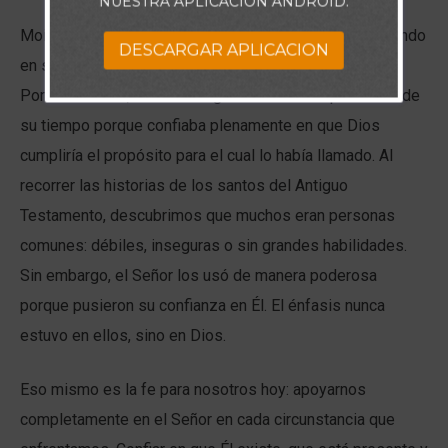
NUESTRA APLICACIÓN ANDROID.
Moisés no se presentó ante el faraón de Egipto confiando
DESCARGAR APLICACION
en su propia capacidad para liberar al pueblo de Israel.
Por el contrario, enfrentó al gobernante más poderoso de
su tiempo porque confiaba plenamente en que Dios
cumpliría el propósito para el cual lo había llamado. Al
recorrer las historias de los santos del Antiguo
Testamento, descubrimos que muchos eran personas
comunes: débiles, inseguras o sin grandes habilidades.
Sin embargo, el Señor los usó de manera poderosa
porque pusieron su confianza en Él. El énfasis nunca
estuvo en ellos, sino en Dios.
Eso mismo es la fe para nosotros hoy: apoyarnos
completamente en el Señor en cada circunstancia que