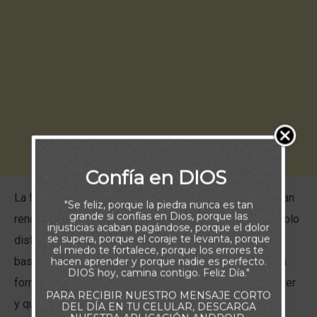
Confía en DIOS
La fe no está reservada para héroes espirituales de gran
"Se feliz, porque la piedra nunca es tan
grande si confías en Dios, porque las
renombre. Tampoco es una condición misteriosa que solo
injusticias acaban pagándose, porque el dolor
se supera, porque el coraje te levanta, porque
disfrutan los “súper espirituales”, ni una actitud mental
el miedo te fortalece, porque los errores te
basada en el simple pensamiento positivo. La fe, en su
hacen aprender y porque nadie es perfecto.
DIOS hoy, camina contigo. Feliz Día."
forma más pura, es confiar en que Dios es quien dice ser
PARA RECIBIR NUESTRO MENSAJE CORTO
y que cumplirá todo lo que ha prometido en Su Palabra.
DEL DÍA EN TU CELULAR, DESCARGA