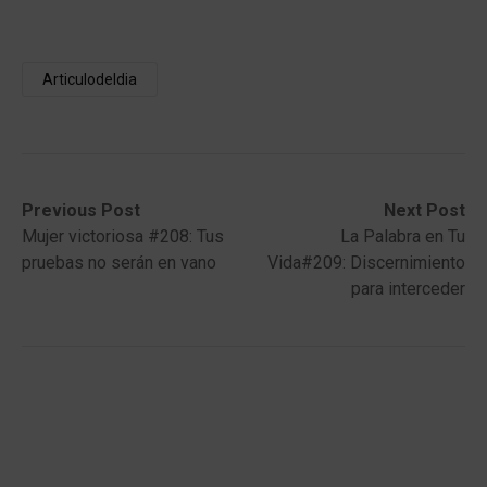
Articulodeldia
Post
Previous
Next
Previous Post
Next Post
post:
post:
Mujer victoriosa #208: Tus
La Palabra en Tu
navigation
pruebas no serán en vano
Vida#209: Discernimiento
para interceder