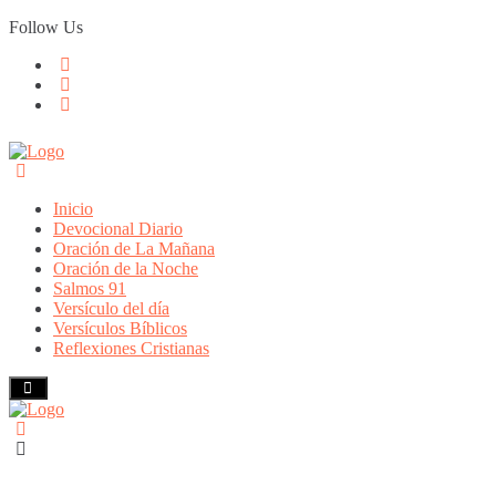
Skip
Follow Us
to
content
Inicio
Devocional Diario
Oración de La Mañana
Oración de la Noche
Salmos 91
Versículo del día
Versículos Bíblicos
Reflexiones Cristianas