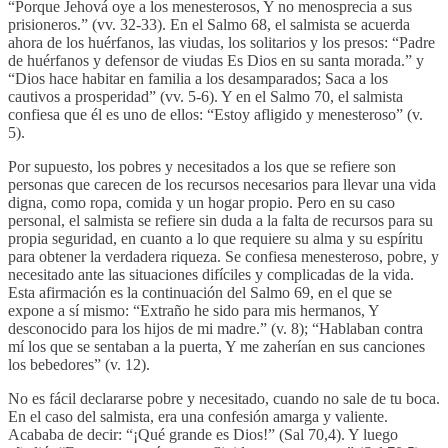
“Porque Jehová oye a los menesterosos, Y no menosprecia a sus
prisioneros.” (vv. 32-33). En el Salmo 68, el salmista se acuerda
ahora de los huérfanos, las viudas, los solitarios y los presos: “Padre
de huérfanos y defensor de viudas Es Dios en su santa morada.” y
“Dios hace habitar en familia a los desamparados; Saca a los
cautivos a prosperidad” (vv. 5-6). Y en el Salmo 70, el salmista
confiesa que él es uno de ellos: “Estoy afligido y menesteroso” (v.
5).
Por supuesto, los pobres y necesitados a los que se refiere son
personas que carecen de los recursos necesarios para llevar una vida
digna, como ropa, comida y un hogar propio. Pero en su caso
personal, el salmista se refiere sin duda a la falta de recursos para su
propia seguridad, en cuanto a lo que requiere su alma y su espíritu
para obtener la verdadera riqueza. Se confiesa menesteroso, pobre, y
necesitado ante las situaciones difíciles y complicadas de la vida.
Esta afirmación es la continuación del Salmo 69, en el que se
expone a sí mismo: “Extraño he sido para mis hermanos, Y
desconocido para los hijos de mi madre.” (v. 8); “Hablaban contra
mí los que se sentaban a la puerta, Y me zaherían en sus canciones
los bebedores” (v. 12).
No es fácil declararse pobre y necesitado, cuando no sale de tu boca.
En el caso del salmista, era una confesión amarga y valiente.
Acababa de decir: “¡Qué grande es Dios!” (Sal 70,4). Y luego