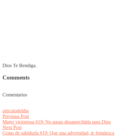
Dios Te Bendiga.
Comments
Comentarios
articulodeldia
Post
Previous
Previous Post
post:
Mujer victoriosa #19: No pasas desapercibida para Dios
navigation
Next
Next Post
post:
Gotas de sabiduría #19: Que una adversidad, te fortalezca