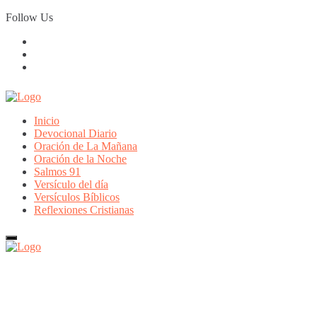
Skip
Follow Us
to
content
Inicio
Devocional Diario
Oración de La Mañana
Oración de la Noche
Salmos 91
Versículo del día
Versículos Bíblicos
Reflexiones Cristianas