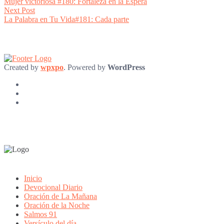
post:
Mujer victoriosa #180: Fortaleza en la Espera
navigation
Next
Next Post
post:
La Palabra en Tu Vida#181: Cada parte
Created by
wpxpo
. Powered by
WordPress
Inicio
Devocional Diario
Oración de La Mañana
Oración de la Noche
Salmos 91
Versículo del día