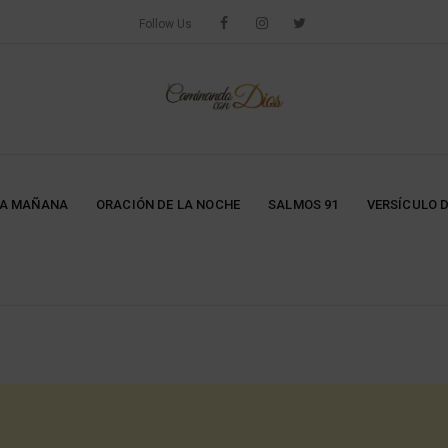
Follow Us
LA MAÑANA
ORACIÓN DE LA NOCHE
SALMOS 91
VERSÍCULO D