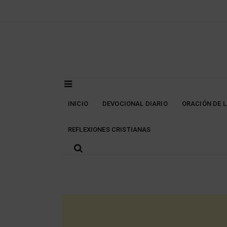
Skip
to
content
INICIO
DEVOCIONAL DIARIO
ORACIÓN DE 
REFLEXIONES CRISTIANAS