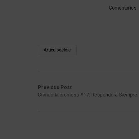
Comentarios
Articulodeldia
Post
Previous
Next
Previous Post
post:
post:
Orando la promesa #17: Responderá Siempre
navigation