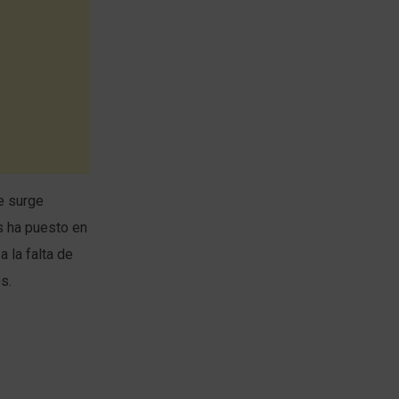
e surge
s ha puesto en
 la falta de
s.