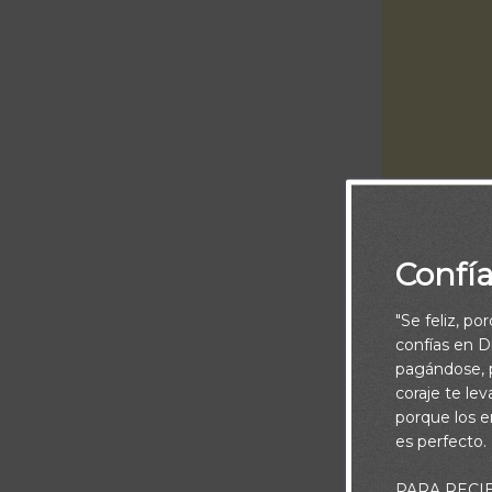
Dios no sólo n
Confí
también nos h
vuestros coraz
"Se feliz, po
agradecidos”. 
confías en Di
pagándose, p
vuestro corazó
coraje te le
porque los e
La paz de Dios
es perfecto.
forma de reac
PARA RECI