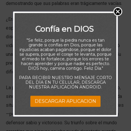
demostrando que sus palabras eran trágicamente vacías.
¿Era entonces la promesa de paz de Jesús otra
Confía en DIOS
esperanza frágil? No. Cuando aseguró la paz a Sus
discípulos, lo hizo reconociendo la dura realidad de la
"Se feliz, porque la piedra nunca es tan
grande si confías en Dios, porque las
vida:
“En el mundo tendréis aflicción.”
Él nunca prometió
injusticias acaban pagándose, porque el dolor
una existencia libre de problemas. Lo que ofreció fue Su
se supera, porque el coraje te levanta, porque
el miedo te fortalece, porque los errores te
presencia constante y Su victoria en medio de las
hacen aprender y porque nadie es perfecto.
DIOS hoy, camina contigo. Feliz Día."
dificultades.
PARA RECIBIR NUESTRO MENSAJE CORTO
DEL DÍA EN TU CELULAR, DESCARGA
NUESTRA APLICACIÓN ANDROID.
La paz de Cristo no consiste en la ausencia de conflicto,
sino en la seguridad de Su poder y soberanía sobre cada
DESCARGAR APLICACION
situación. Cualquiera que sea la adversidad que enfrentes
—pérdida, miedo, incertidumbre o persecución—Él es tu
defensor sabio y victorioso. Su triunfo sobre el mundo