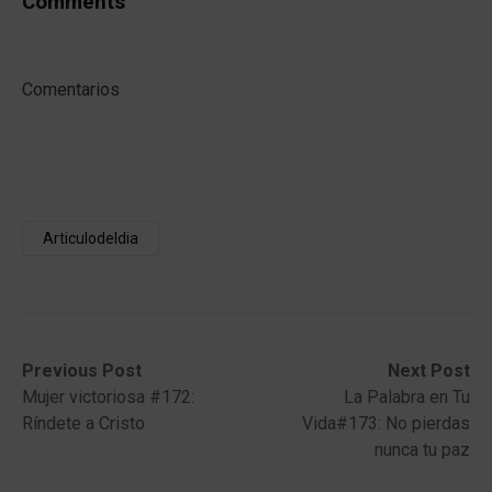
Comments
Comentarios
Articulodeldia
Post
Previous
Next
Previous Post
Next Post
post:
post:
Mujer victoriosa #172:
La Palabra en Tu
navigation
Ríndete a Cristo
Vida#173: No pierdas
nunca tu paz