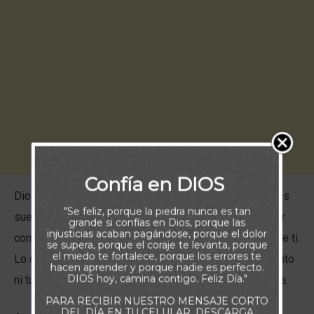
Confía en DIOS
Dios no te llama a servirle para que cumplas tus propios
"Se feliz, porque la piedra nunca es tan
sueños o brilles ante los demás. Te llama a rendirte por
grande si confías en Dios, porque las
injusticias acaban pagándose, porque el dolor
completo, a diario, para que Él pueda obrar por medio de ti.
se supera, porque el coraje te levanta, porque
el miedo te fortalece, porque los errores te
Lo que verdaderamente transforma vidas no es tu talento
hacen aprender y porque nadie es perfecto.
DIOS hoy, camina contigo. Feliz Día."
ni tu esfuerzo, sino Su poder manifestado en tu entrega.
PARA RECIBIR NUESTRO MENSAJE CORTO
DEL DÍA EN TU CELULAR, DESCARGA