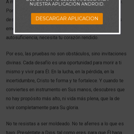
A menudo, ese poder se revela en medio del quebranto.
NUESTRA APLICACIÓN ANDROID.
Porque cuando tus planes se quiebran, tu orgullo se
DESCARGAR APLICACION
desvanece, y tus fuerzas humanas se agotan, entonces
emerge la verdadera vida en Cristo. Él no necesita tu
autosuficiencia, necesita tu corazón rendido.
Por eso, las pruebas no son obstáculos, sino invitaciones
divinas. Cada desafío es una oportunidad para morir a ti
mismo y vivir para Él. En la lucha, en la pérdida, en la
incertidumbre, Cristo te forma y te fortalece. Y cuando te
conviertes en instrumento en Sus manos, descubres que
no hay propósito más alto, ni vida más plena, que la de
vivir completamente para Su gloria.
No te resistas a ser moldeado. No te aferres a lo que es
tuyo. Preséntate a Dios, tal como eres, para que Él haga