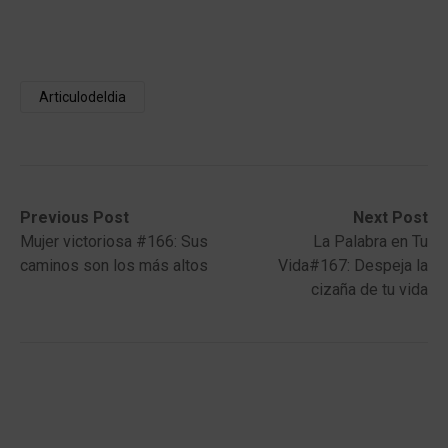
Articulodeldia
Post
Previous
Next
Previous Post
Next Post
post:
post:
Mujer victoriosa #166: Sus
La Palabra en Tu
navigation
caminos son los más altos
Vida#167: Despeja la
cizaña de tu vida